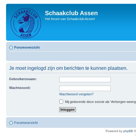
Schaakclub Assen
Het forum van Schaakclub Assen!
Forumoverzicht
Je moet ingelogd zijn om berichten te kunnen plaatsen.
Gebruikersnaam:
Wachtwoord:
Wachtwoord vergeten?
Mij gedurende deze sessie als Verborgen weergeve
Forumoverzicht
Powered by
phpBB
©