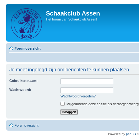
Schaakclub Assen
Het forum van Schaakclub Assen!
Forumoverzicht
Je moet ingelogd zijn om berichten te kunnen plaatsen.
Gebruikersnaam:
Wachtwoord:
Wachtwoord vergeten?
Mij gedurende deze sessie als Verborgen weergeve
Forumoverzicht
Powered by
phpBB
©