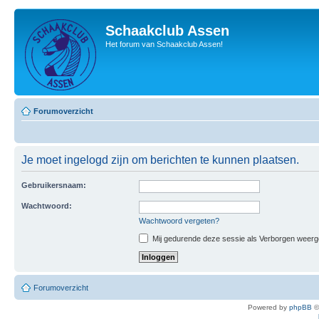
Schaakclub Assen
Het forum van Schaakclub Assen!
Forumoverzicht
Je moet ingelogd zijn om berichten te kunnen plaatsen.
Gebruikersnaam:
Wachtwoord:
Wachtwoord vergeten?
Mij gedurende deze sessie als Verborgen weergeve
Forumoverzicht
Powered by
phpBB
©