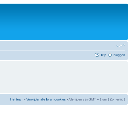
Help
Inloggen
Het team
•
Verwijder alle forumcookies
• Alle tijden zijn GMT + 1 uur [ Zomertijd ]