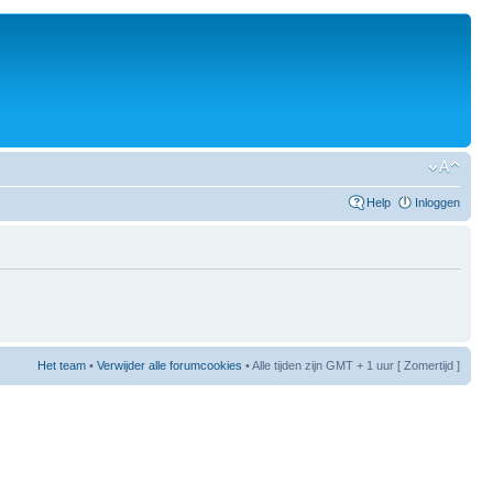
Help
Inloggen
Het team
•
Verwijder alle forumcookies
• Alle tijden zijn GMT + 1 uur [ Zomertijd ]