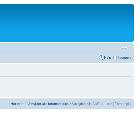
Help
Inloggen
Het team
•
Verwijder alle forumcookies
• Alle tijden zijn GMT + 1 uur [ Zomertijd ]