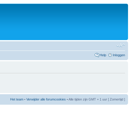
Help
Inloggen
Het team
•
Verwijder alle forumcookies
• Alle tijden zijn GMT + 1 uur [ Zomertijd ]