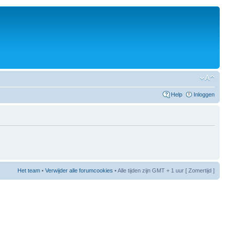
Help
Inloggen
Het team
•
Verwijder alle forumcookies
• Alle tijden zijn GMT + 1 uur [ Zomertijd ]