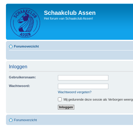
Schaakclub Assen
Het forum van Schaakclub Assen!
Forumoverzicht
Inloggen
Gebruikersnaam:
Wachtwoord:
Wachtwoord vergeten?
Mij gedurende deze sessie als Verborgen weergeve
Forumoverzicht