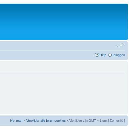
Help
Inloggen
Het team
•
Verwijder alle forumcookies
• Alle tijden zijn GMT + 1 uur [ Zomertijd ]