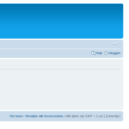
Help
Inloggen
Het team
•
Verwijder alle forumcookies
• Alle tijden zijn GMT + 1 uur [ Zomertijd ]