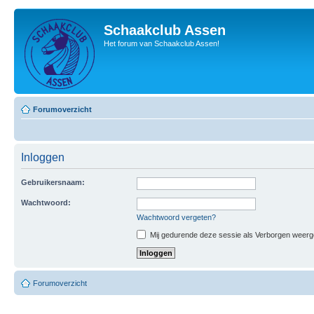
Schaakclub Assen
Het forum van Schaakclub Assen!
Forumoverzicht
Inloggen
Gebruikersnaam:
Wachtwoord:
Wachtwoord vergeten?
Mij gedurende deze sessie als Verborgen weergeve
Forumoverzicht