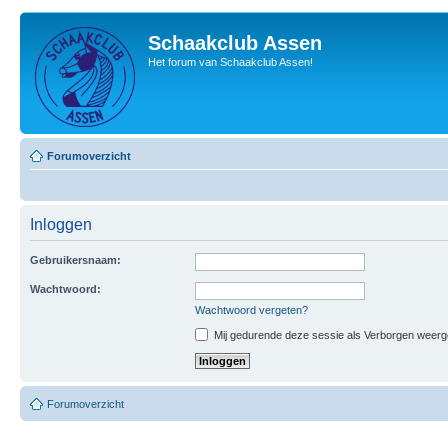
Schaakclub Assen
Het forum van Schaakclub Assen!
Forumoverzicht
Inloggen
Gebruikersnaam:
Wachtwoord:
Wachtwoord vergeten?
Mij gedurende deze sessie als Verborgen weergeve
Forumoverzicht