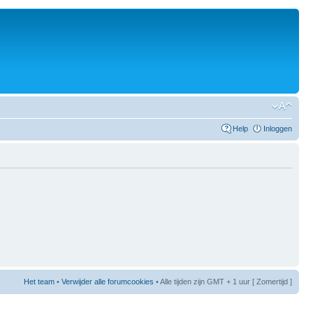
Help
Inloggen
Het team
•
Verwijder alle forumcookies
• Alle tijden zijn GMT + 1 uur [ Zomertijd ]