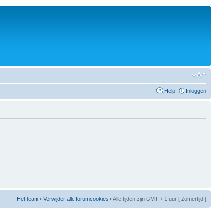
Help
Inloggen
Het team
•
Verwijder alle forumcookies
• Alle tijden zijn GMT + 1 uur [ Zomertijd ]