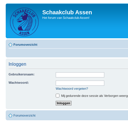
Schaakclub Assen
Het forum van Schaakclub Assen!
Forumoverzicht
Inloggen
Gebruikersnaam:
Wachtwoord:
Wachtwoord vergeten?
Mij gedurende deze sessie als Verborgen weergeve
Forumoverzicht