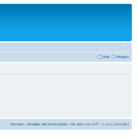
Help
Inloggen
Het team
•
Verwijder alle forumcookies
• Alle tijden zijn GMT + 1 uur [ Zomertijd ]