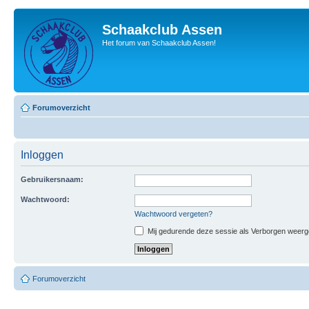
Schaakclub Assen
Het forum van Schaakclub Assen!
Forumoverzicht
Inloggen
Gebruikersnaam:
Wachtwoord:
Wachtwoord vergeten?
Mij gedurende deze sessie als Verborgen weergeve
Forumoverzicht