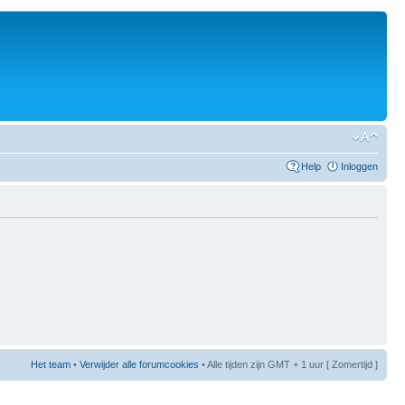
Help
Inloggen
Het team
•
Verwijder alle forumcookies
• Alle tijden zijn GMT + 1 uur [ Zomertijd ]