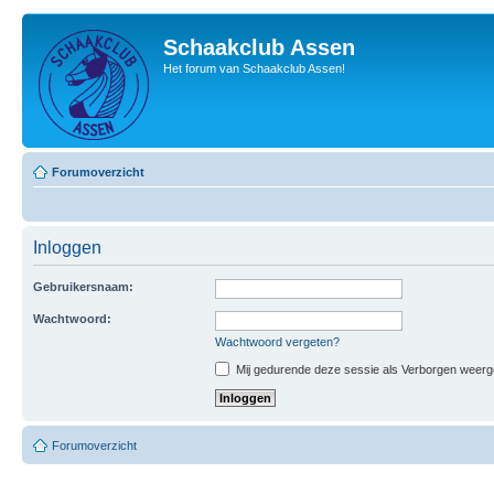
Schaakclub Assen
Het forum van Schaakclub Assen!
Forumoverzicht
Inloggen
Gebruikersnaam:
Wachtwoord:
Wachtwoord vergeten?
Mij gedurende deze sessie als Verborgen weergeve
Forumoverzicht