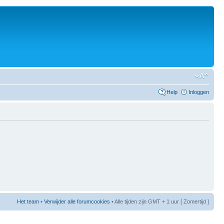
Help
Inloggen
Het team
•
Verwijder alle forumcookies
• Alle tijden zijn GMT + 1 uur [ Zomertijd ]