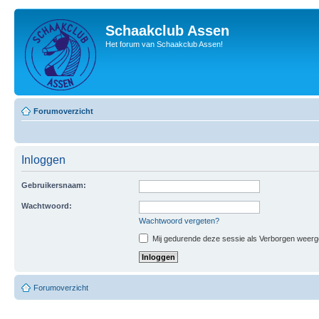
Schaakclub Assen
Het forum van Schaakclub Assen!
Forumoverzicht
Inloggen
Gebruikersnaam:
Wachtwoord:
Wachtwoord vergeten?
Mij gedurende deze sessie als Verborgen weergeve
Forumoverzicht