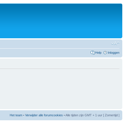
Help
Inloggen
Het team
•
Verwijder alle forumcookies
• Alle tijden zijn GMT + 1 uur [ Zomertijd ]