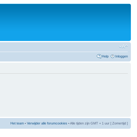
Help
Inloggen
Het team
•
Verwijder alle forumcookies
• Alle tijden zijn GMT + 1 uur [ Zomertijd ]