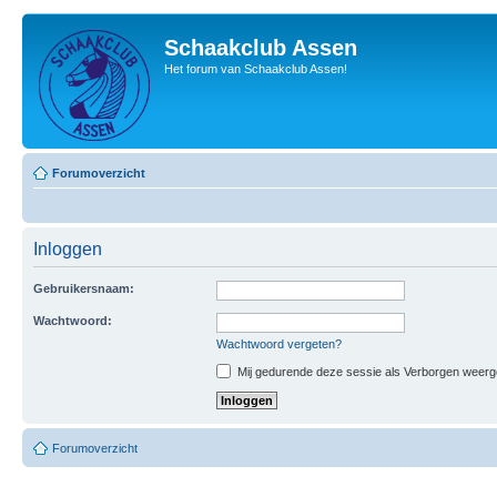
Schaakclub Assen
Het forum van Schaakclub Assen!
Forumoverzicht
Inloggen
Gebruikersnaam:
Wachtwoord:
Wachtwoord vergeten?
Mij gedurende deze sessie als Verborgen weergeve
Forumoverzicht