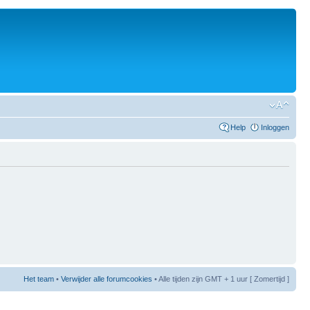
Help
Inloggen
Het team
•
Verwijder alle forumcookies
• Alle tijden zijn GMT + 1 uur [ Zomertijd ]