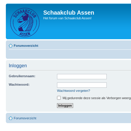
Schaakclub Assen
Het forum van Schaakclub Assen!
Forumoverzicht
Inloggen
Gebruikersnaam:
Wachtwoord:
Wachtwoord vergeten?
Mij gedurende deze sessie als Verborgen weergeve
Forumoverzicht