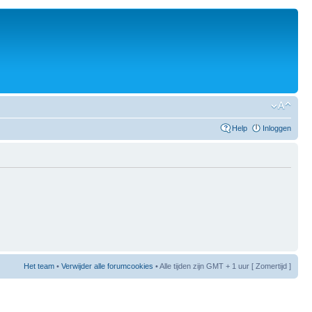
Help
Inloggen
Het team
•
Verwijder alle forumcookies
• Alle tijden zijn GMT + 1 uur [ Zomertijd ]