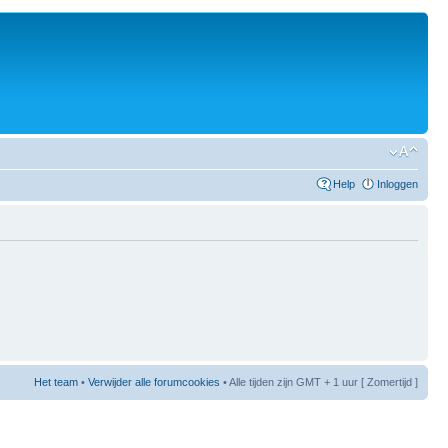
Help
Inloggen
Het team
•
Verwijder alle forumcookies
• Alle tijden zijn GMT + 1 uur [ Zomertijd ]