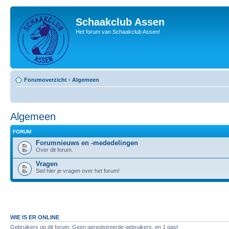
Schaakclub Assen
Het forum van Schaakclub Assen!
Forumoverzicht
‹
Algemeen
Algemeen
FORUM
Forumnieuws en -mededelingen
Over dit forum.
Vragen
Stel hier je vragen over het forum!
WIE IS ER ONLINE
Gebruikers op dit forum: Geen geregistreerde gebruikers. en 1 gast