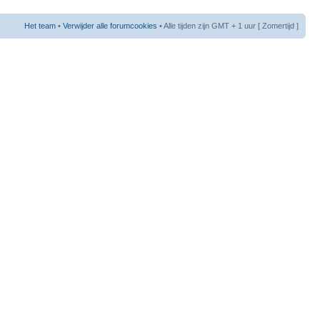
Het team
•
Verwijder alle forumcookies
• Alle tijden zijn GMT + 1 uur [ Zomertijd ]