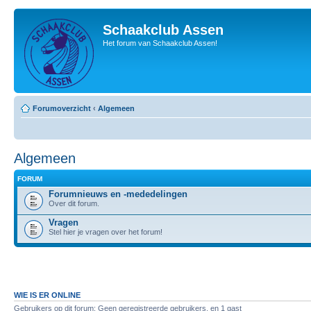
Schaakclub Assen
Het forum van Schaakclub Assen!
Forumoverzicht
‹
Algemeen
Algemeen
FORUM
Forumnieuws en -mededelingen
Over dit forum.
Vragen
Stel hier je vragen over het forum!
WIE IS ER ONLINE
Gebruikers op dit forum: Geen geregistreerde gebruikers. en 1 gast