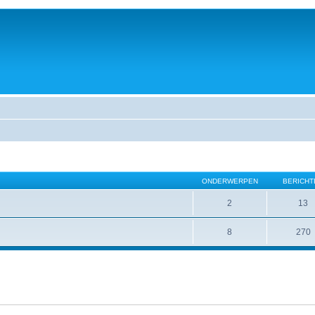
ONDERWERPEN
BERICHT
2
13
8
270