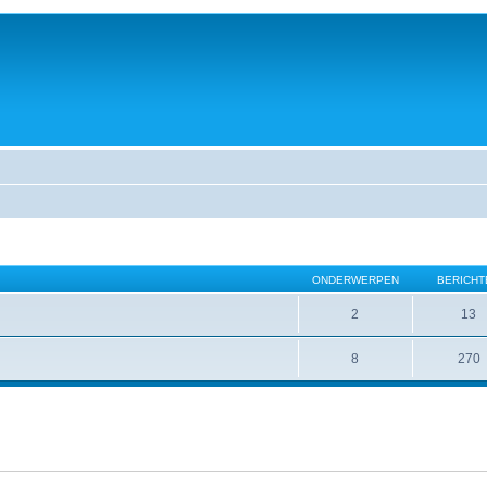
ONDERWERPEN
BERICHT
2
13
8
270