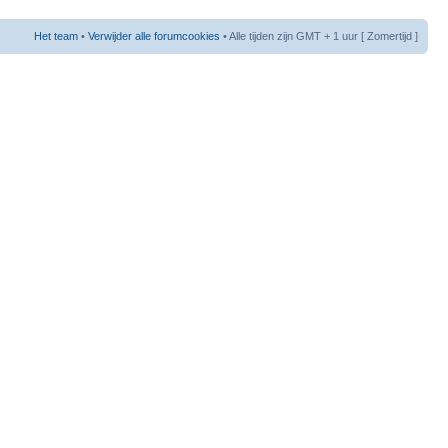
Het team
•
Verwijder alle forumcookies
• Alle tijden zijn GMT + 1 uur [ Zomertijd ]