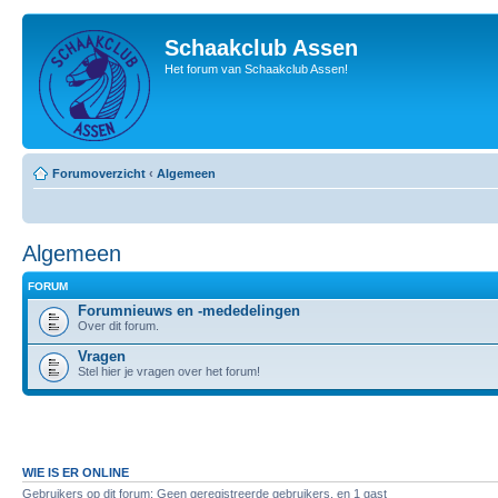
Schaakclub Assen
Het forum van Schaakclub Assen!
Forumoverzicht
‹
Algemeen
Algemeen
FORUM
Forumnieuws en -mededelingen
Over dit forum.
Vragen
Stel hier je vragen over het forum!
WIE IS ER ONLINE
Gebruikers op dit forum: Geen geregistreerde gebruikers. en 1 gast