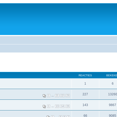
REACTIES
BEKEK
1
6
227
1326
...
1
21
22
23
143
9867
...
1
13
14
15
66
9085
...