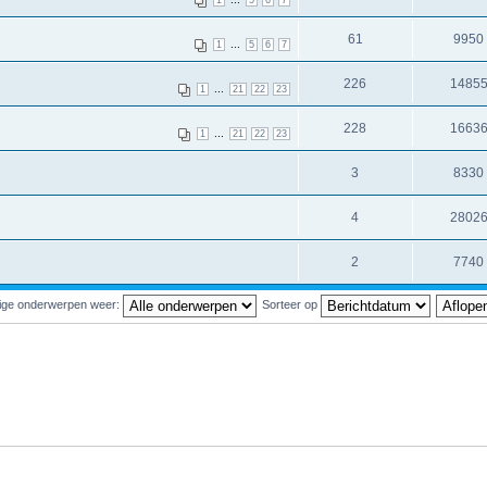
1
5
6
7
61
9950
...
1
5
6
7
226
1485
...
1
21
22
23
228
1663
...
1
21
22
23
3
8330
4
2802
2
7740
ige onderwerpen weer:
Sorteer op