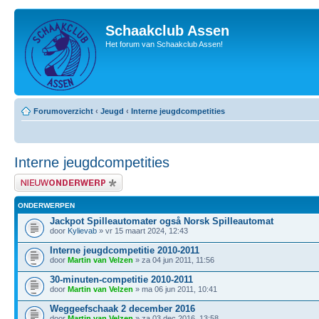
Schaakclub Assen
Het forum van Schaakclub Assen!
Forumoverzicht
‹
Jeugd
‹
Interne jeugdcompetities
Interne jeugdcompetities
Plaats een nieuw bericht
ONDERWERPEN
Jackpot Spilleautomater også Norsk Spilleautomat
door
Kylievab
» vr 15 maart 2024, 12:43
Interne jeugdcompetitie 2010-2011
door
Martin van Velzen
» za 04 jun 2011, 11:56
30-minuten-competitie 2010-2011
door
Martin van Velzen
» ma 06 jun 2011, 10:41
Weggeefschaak 2 december 2016
door
Martin van Velzen
» za 03 dec 2016, 13:58