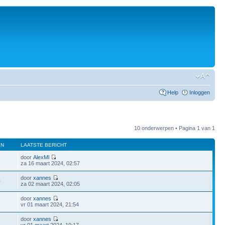
Help
Inloggen
10 onderwerpen • Pagina
1
van
1
EN
LAATSTE BERICHT
door
AlexMl
za 16 maart 2024, 02:57
door
xannes
0
za 02 maart 2024, 02:05
door
xannes
vr 01 maart 2024, 21:54
door
xannes