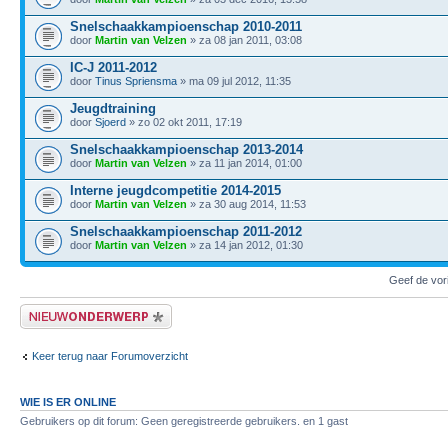
Snelschaakkampioenschap 2010-2011
door
Martin van Velzen
» za 08 jan 2011, 03:08
IC-J 2011-2012
door
Tinus Spriensma
» ma 09 jul 2012, 11:35
Jeugdtraining
door
Sjoerd
» zo 02 okt 2011, 17:19
Snelschaakkampioenschap 2013-2014
door
Martin van Velzen
» za 11 jan 2014, 01:00
Interne jeugdcompetitie 2014-2015
door
Martin van Velzen
» za 30 aug 2014, 11:53
Snelschaakkampioenschap 2011-2012
door
Martin van Velzen
» za 14 jan 2012, 01:30
Geef de vor
Plaats een nieuw bericht
Keer terug naar Forumoverzicht
WIE IS ER ONLINE
Gebruikers op dit forum: Geen geregistreerde gebruikers. en 1 gast