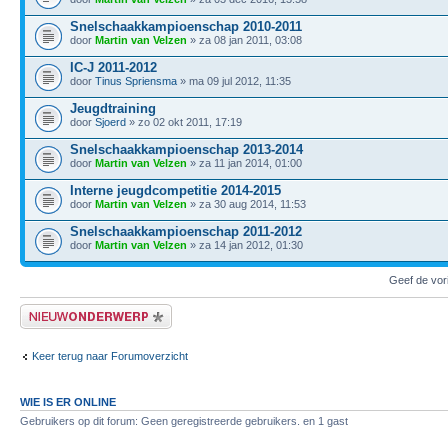
Snelschaakkampioenschap 2010-2011
door
Martin van Velzen
» za 08 jan 2011, 03:08
IC-J 2011-2012
door
Tinus Spriensma
» ma 09 jul 2012, 11:35
Jeugdtraining
door
Sjoerd
» zo 02 okt 2011, 17:19
Snelschaakkampioenschap 2013-2014
door
Martin van Velzen
» za 11 jan 2014, 01:00
Interne jeugdcompetitie 2014-2015
door
Martin van Velzen
» za 30 aug 2014, 11:53
Snelschaakkampioenschap 2011-2012
door
Martin van Velzen
» za 14 jan 2012, 01:30
Geef de vor
Plaats een nieuw bericht
Keer terug naar Forumoverzicht
WIE IS ER ONLINE
Gebruikers op dit forum: Geen geregistreerde gebruikers. en 1 gast