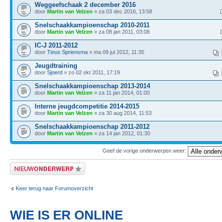
Weggeefschaak 2 december 2016
door
Martin van Velzen
» za 03 dec 2016, 13:58
Snelschaakkampioenschap 2010-2011
door
Martin van Velzen
» za 08 jan 2011, 03:08
IC-J 2011-2012
door
Tinus Spriensma
» ma 09 jul 2012, 11:35
Jeugdtraining
door
Sjoerd
» zo 02 okt 2011, 17:19
Snelschaakkampioenschap 2013-2014
door
Martin van Velzen
» za 11 jan 2014, 01:00
Interne jeugdcompetitie 2014-2015
door
Martin van Velzen
» za 30 aug 2014, 11:53
Snelschaakkampioenschap 2011-2012
door
Martin van Velzen
» za 14 jan 2012, 01:30
Geef de vorige onderwerpen weer:
Plaats een nieuw bericht
Keer terug naar Forumoverzicht
WIE IS ER ONLINE