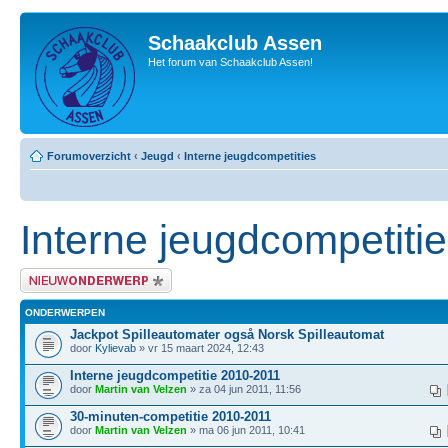
Schaakclub Assen
Het forum van Schaakclub Assen!
Forumoverzicht
‹
Jeugd
‹
Interne jeugdcompetities
Interne jeugdcompetiti
Plaats een nieuw bericht
ONDERWERPEN
Jackpot Spilleautomater også Norsk Spilleautomat
door
Kylievab
» vr 15 maart 2024, 12:43
Interne jeugdcompetitie 2010-2011
door
Martin van Velzen
» za 04 jun 2011, 11:56
30-minuten-competitie 2010-2011
door
Martin van Velzen
» ma 06 jun 2011, 10:41