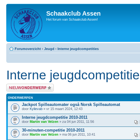
Schaakclub Assen
Het forum van Schaakclub Assen!
Forumoverzicht
‹
Jeugd
‹
Interne jeugdcompetities
Interne jeugdcompetiti
Plaats een nieuw bericht
ONDERWERPEN
Jackpot Spilleautomater også Norsk Spilleautomat
door
Kylievab
» vr 15 maart 2024, 12:43
Interne jeugdcompetitie 2010-2011
door
Martin van Velzen
» za 04 jun 2011, 11:56
30-minuten-competitie 2010-2011
door
Martin van Velzen
» ma 06 jun 2011, 10:41