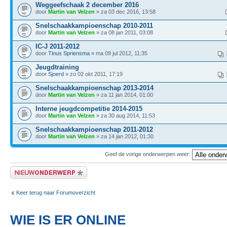
Weggeefschaak 2 december 2016
door
Martin van Velzen
» za 03 dec 2016, 13:58
Snelschaakkampioenschap 2010-2011
door
Martin van Velzen
» za 08 jan 2011, 03:08
IC-J 2011-2012
door
Tinus Spriensma
» ma 09 jul 2012, 11:35
Jeugdtraining
door
Sjoerd
» zo 02 okt 2011, 17:19
Snelschaakkampioenschap 2013-2014
door
Martin van Velzen
» za 11 jan 2014, 01:00
Interne jeugdcompetitie 2014-2015
door
Martin van Velzen
» za 30 aug 2014, 11:53
Snelschaakkampioenschap 2011-2012
door
Martin van Velzen
» za 14 jan 2012, 01:30
Geef de vorige onderwerpen weer:
Plaats een nieuw bericht
Keer terug naar Forumoverzicht
WIE IS ER ONLINE