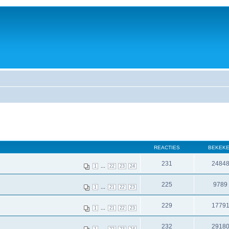
REACTIES
BEKEK
231
2484
...
1
22
23
24
225
9789
...
1
21
22
23
229
1779
...
1
21
22
23
232
2918
...