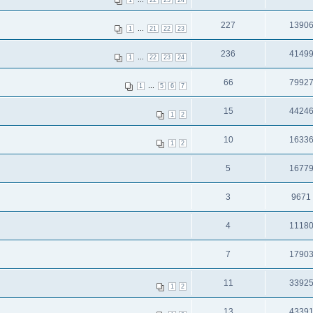
1
22
23
24
227
1390
...
1
21
22
23
236
4149
...
1
22
23
24
66
7992
...
1
5
6
7
15
4424
1
2
10
1633
1
2
5
1677
3
9671
4
1118
7
1790
11
3392
1
2
13
4339