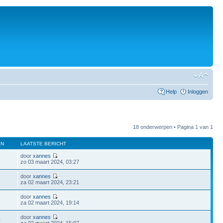
Help
Inloggen
18 onderwerpen • Pagina
1
van
1
EN
LAATSTE BERICHT
door
xannes
8
zo 03 maart 2024, 03:27
door
xannes
za 02 maart 2024, 23:21
door
xannes
1
za 02 maart 2024, 19:14
door
xannes
0