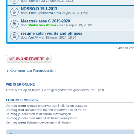
door
Sjoerd
» za 14 sep 2013, 22:18
NOSBO-D 19-1-2013
door
Tinus Spriensma
» ma 21 jan 2013, 17:41
Meesterklasse C 2019-2020
door
Martin van Velzen
» za 14 sep 2019, 23:02
resume catch words and phrases
door
AlexMl
» vr 15 maart 2024, 18:34
Geef de vor
Plaats een nieuw bericht
Keer terug naar Forumoverzicht
WIE IS ER ONLINE
Gebruikers op dit forum: Geen geregistreerde gebruikers. en 1 gast
FORUMPERMISSIES
Je
mag geen
nieuwe onderwerpen in dit forum plaatsen
Je
mag niet
antwoorden op een onderwerp in dit forum
Je
mag
je berichten in dit forum
niet
wijzigen
Je
mag
je berichten
niet
uit dit forum verwijderen
Je
mag geen
bijlagen toevoegen in dit forum