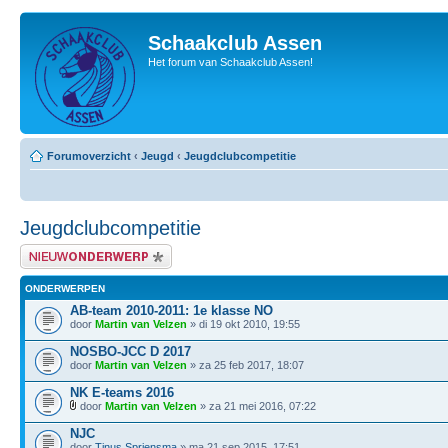
Schaakclub Assen
Het forum van Schaakclub Assen!
Forumoverzicht
‹
Jeugd
‹
Jeugdclubcompetitie
Jeugdclubcompetitie
Plaats een nieuw bericht
ONDERWERPEN
AB-team 2010-2011: 1e klasse NO
door
Martin van Velzen
» di 19 okt 2010, 19:55
NOSBO-JCC D 2017
door
Martin van Velzen
» za 25 feb 2017, 18:07
NK E-teams 2016
door
Martin van Velzen
» za 21 mei 2016, 07:22
NJC
door
Tinus Spriensma
» ma 21 sep 2015, 17:51