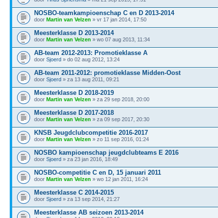
NOSBO-teamkampioenschap C en D 2013-2014
door
Martin van Velzen
» vr 17 jan 2014, 17:50
Meesterklasse D 2013-2014
door
Martin van Velzen
» wo 07 aug 2013, 11:34
AB-team 2012-2013: Promotieklasse A
door
Sjoerd
» do 02 aug 2012, 13:24
AB-team 2011-2012: promotieklasse Midden-Oost
door
Sjoerd
» za 13 aug 2011, 09:21
Meesterklasse D 2018-2019
door
Martin van Velzen
» za 29 sep 2018, 20:00
Meesterklasse D 2017-2018
door
Martin van Velzen
» za 09 sep 2017, 20:30
KNSB Jeugdclubcompetitie 2016-2017
door
Martin van Velzen
» zo 11 sep 2016, 01:24
NOSBO kampioenschap jeugdclubteams E 2016
door
Sjoerd
» za 23 jan 2016, 18:49
NOSBO-competitie C en D, 15 januari 2011
door
Martin van Velzen
» wo 12 jan 2011, 16:24
Meesterklasse C 2014-2015
door
Sjoerd
» za 13 sep 2014, 21:27
Meesterklasse AB seizoen 2013-2014