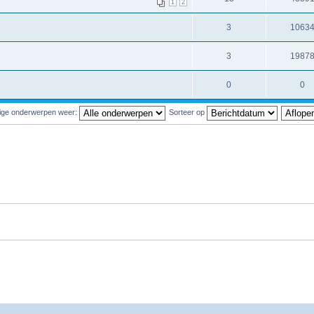
1
2
3
1063
3
1987
0
0
ige onderwerpen weer:
Sorteer op