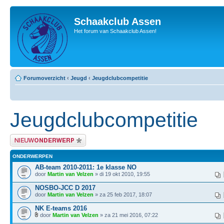
Schaakclub Assen
Het forum van Schaakclub Assen!
Forumoverzicht
‹
Jeugd
‹
Jeugdclubcompetitie
Jeugdclubcompetitie
Plaats een nieuw bericht
ONDERWERPEN
AB-team 2010-2011: 1e klasse NO
door
Martin van Velzen
» di 19 okt 2010, 19:55
NOSBO-JCC D 2017
door
Martin van Velzen
» za 25 feb 2017, 18:07
NK E-teams 2016
door
Martin van Velzen
» za 21 mei 2016, 07:22