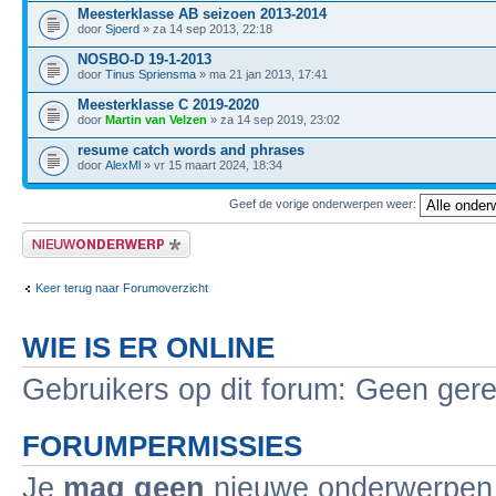
Meesterklasse AB seizoen 2013-2014
door
Sjoerd
» za 14 sep 2013, 22:18
NOSBO-D 19-1-2013
door
Tinus Spriensma
» ma 21 jan 2013, 17:41
Meesterklasse C 2019-2020
door
Martin van Velzen
» za 14 sep 2019, 23:02
resume catch words and phrases
door
AlexMl
» vr 15 maart 2024, 18:34
Geef de vorige onderwerpen weer:
Plaats een nieuw bericht
Keer terug naar Forumoverzicht
WIE IS ER ONLINE
Gebruikers op dit forum: Geen gere
FORUMPERMISSIES
Je
mag geen
nieuwe onderwerpen i