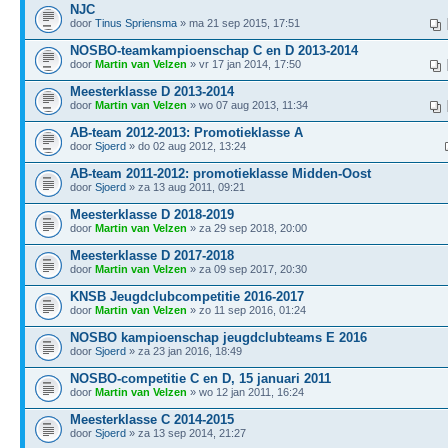
NJC
door
Tinus Spriensma
» ma 21 sep 2015, 17:51
NOSBO-teamkampioenschap C en D 2013-2014
door
Martin van Velzen
» vr 17 jan 2014, 17:50
Meesterklasse D 2013-2014
door
Martin van Velzen
» wo 07 aug 2013, 11:34
AB-team 2012-2013: Promotieklasse A
door
Sjoerd
» do 02 aug 2012, 13:24
AB-team 2011-2012: promotieklasse Midden-Oost
door
Sjoerd
» za 13 aug 2011, 09:21
Meesterklasse D 2018-2019
door
Martin van Velzen
» za 29 sep 2018, 20:00
Meesterklasse D 2017-2018
door
Martin van Velzen
» za 09 sep 2017, 20:30
KNSB Jeugdclubcompetitie 2016-2017
door
Martin van Velzen
» zo 11 sep 2016, 01:24
NOSBO kampioenschap jeugdclubteams E 2016
door
Sjoerd
» za 23 jan 2016, 18:49
NOSBO-competitie C en D, 15 januari 2011
door
Martin van Velzen
» wo 12 jan 2011, 16:24
Meesterklasse C 2014-2015
door
Sjoerd
» za 13 sep 2014, 21:27