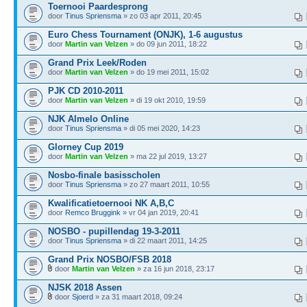
Toernooi Paardesprong
door
Tinus Spriensma
» zo 03 apr 2011, 20:45
Euro Chess Tournament (ONJK), 1-6 augustus
door
Martin van Velzen
» do 09 jun 2011, 18:22
Grand Prix Leek/Roden
door
Martin van Velzen
» do 19 mei 2011, 15:02
PJK CD 2010-2011
door
Martin van Velzen
» di 19 okt 2010, 19:59
NJK Almelo Online
door
Tinus Spriensma
» di 05 mei 2020, 14:23
Glorney Cup 2019
door
Martin van Velzen
» ma 22 jul 2019, 13:27
Nosbo-finale basisscholen
door
Tinus Spriensma
» zo 27 maart 2011, 10:55
Kwalificatietoernooi NK A,B,C
door
Remco Bruggink
» vr 04 jan 2019, 20:41
NOSBO - pupillendag 19-3-2011
door
Tinus Spriensma
» di 22 maart 2011, 14:25
Grand Prix NOSBO/FSB 2018
door
Martin van Velzen
» za 16 jun 2018, 23:17
NJSK 2018 Assen
door
Sjoerd
» za 31 maart 2018, 09:24