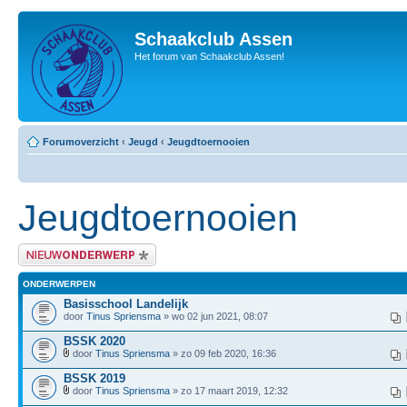
Schaakclub Assen
Het forum van Schaakclub Assen!
Forumoverzicht
‹
Jeugd
‹
Jeugdtoernooien
Jeugdtoernooien
Plaats een nieuw bericht
ONDERWERPEN
Basisschool Landelijk
door
Tinus Spriensma
» wo 02 jun 2021, 08:07
BSSK 2020
door
Tinus Spriensma
» zo 09 feb 2020, 16:36
BSSK 2019
door
Tinus Spriensma
» zo 17 maart 2019, 12:32