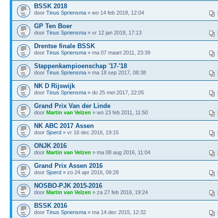
BSSK 2018
door
Tinus Spriensma
» wo 14 feb 2018, 12:04
GP Ten Boer
door
Tinus Spriensma
» vr 12 jan 2018, 17:13
Drentse finale BSSK
door
Tinus Spriensma
» ma 07 maart 2011, 23:39
Stappenkampioenschap '17-'18
door
Tinus Spriensma
» ma 18 sep 2017, 08:38
NK D Rijswijk
door
Tinus Spriensma
» do 25 mei 2017, 22:05
Grand Prix Van der Linde
door
Martin van Velzen
» wo 23 feb 2011, 11:50
NK ABC 2017 Assen
door
Sjoerd
» vr 16 dec 2016, 19:15
ONJK 2016
door
Martin van Velzen
» ma 08 aug 2016, 11:04
Grand Prix Assen 2016
door
Sjoerd
» zo 24 apr 2016, 09:28
NOSBO-PJK 2015-2016
door
Martin van Velzen
» za 27 feb 2016, 19:24
BSSK 2016
door
Tinus Spriensma
» ma 14 dec 2015, 12:32