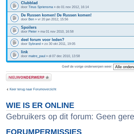
Clubblad
door
Tinus Spriensma
» do 01 nov 2012, 16:14
De Russen komen! De Russen komen!
door
Ben
» vr 20 jan 2012, 15:56
Spoilers
door
Pieter
» ma 01 nov 2010, 16:58
deel forum voor leden?
door
Sybrand
» zo 30 okt 2011, 19:05
link
door
maitre_paul
» di 07 dec 2010, 13:58
Geef de vorige onderwerpen weer:
Plaats een nieuw bericht
Keer terug naar Forumoverzicht
WIE IS ER ONLINE
Gebruikers op dit forum: Geen gere
FORUMPERMISSIES