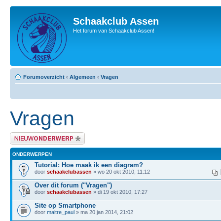
Schaakclub Assen
Het forum van Schaakclub Assen!
Forumoverzicht
‹
Algemeen
‹
Vragen
Vragen
Plaats een nieuw bericht
ONDERWERPEN
Tutorial: Hoe maak ik een diagram?
door
schaakclubassen
» wo 20 okt 2010, 11:12
Over dit forum ("Vragen")
door
schaakclubassen
» di 19 okt 2010, 17:27
Site op Smartphone
door
maitre_paul
» ma 20 jan 2014, 21:02