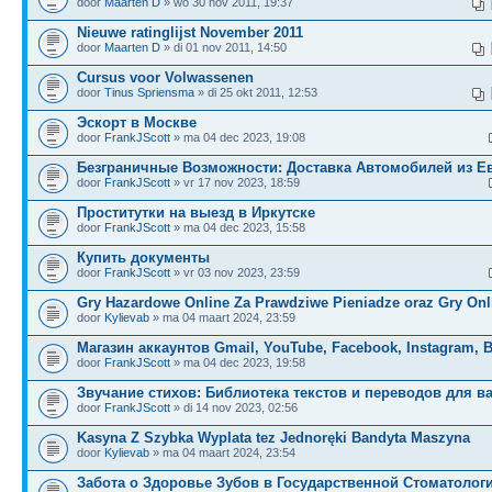
door
Maarten D
» wo 30 nov 2011, 19:37
Nieuwe ratinglijst November 2011
door
Maarten D
» di 01 nov 2011, 14:50
Cursus voor Volwassenen
door
Tinus Spriensma
» di 25 okt 2011, 12:53
Эскорт в Москве
door
FrankJScott
» ma 04 dec 2023, 19:08
Безграничные Возможности: Доставка Автомобилей из Е
door
FrankJScott
» vr 17 nov 2023, 18:59
Проститутки на выезд в Иркутске
door
FrankJScott
» ma 04 dec 2023, 15:58
Купить документы
door
FrankJScott
» vr 03 nov 2023, 23:59
Gry Hazardowe Online Za Prawdziwe Pieniadze oraz Gry Onl
door
Kylievab
» ma 04 maart 2024, 23:59
Магазин аккаунтов Gmail, YouTube, Facebook, Instagram, 
door
FrankJScott
» ma 04 dec 2023, 19:58
Звучание стихов: Библиотека текстов и переводов для в
door
FrankJScott
» di 14 nov 2023, 02:56
Kasyna Z Szybka Wyplata tez Jednoręki Bandyta Maszyna
door
Kylievab
» ma 04 maart 2024, 23:54
Забота о Здоровье Зубов в Государственной Стоматолог