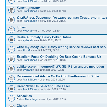
door
FrankJScott
» ma 04 dec 2023, 20:05
Купить диплом
door
FrankJScott
» za 04 nov 2023, 00:13
Улыбайтесь Уверенно: Государственная Стоматология дл
door
FrankJScott
» do 07 dec 2023, 21:26
Itihawi
door
Kylievab
» di 27 feb 2024, 22:50
České Automaty, Cesky Poker Online
door
Kylievab
» ma 26 feb 2024, 15:24
write my essay 2024! Essay writing service reviews best serv
door
AlexMl
» ma 12 feb 2024, 22:18
Excellent Facts On Deciding On Best Casino Bonuses Uk
door
FrankJScott
» wo 29 nov 2023, 10:37
gelijke score in toernooi? WP, SB, PS en andere methoden
door
Sybrand
» ma 19 maart 2012, 22:21
Recommended Advice On Picking Penthouses In Dubai
door
FrankJScott
» di 14 nov 2023, 22:26
Great News On Selecting Safe Laser
door
FrankJScott
» do 14 dec 2023, 20:20
Schaakles
door
Mark Jager
» wo 11 jan 2012, 17:54
Citeren