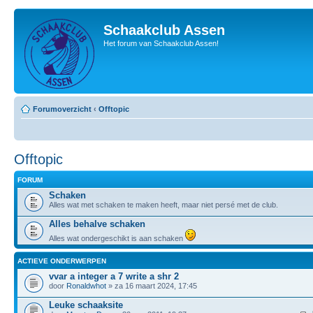
Schaakclub Assen
Het forum van Schaakclub Assen!
Forumoverzicht
‹
Offtopic
Offtopic
FORUM
Schaken
Alles wat met schaken te maken heeft, maar niet persé met de club.
Alles behalve schaken
Alles wat ondergeschikt is aan schaken
ACTIEVE ONDERWERPEN
vvar a integer a 7 write a shr 2
door
Ronaldwhot
» za 16 maart 2024, 17:45
Leuke schaaksite