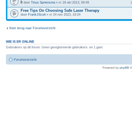
door
Tinus Spriensma
» vr 18 okt 2013, 09:49
Free Tips On Choosing Safe Laser Therapy
door
FrankJScott
» vr 24 nov 2023, 19:24
Keer terug naar Forumoverzicht
WIE IS ER ONLINE
Gebruikers op dit forum: Geen geregistreerde gebruikers. en 1 gast
Forumoverzicht
Powered by
phpBB
©