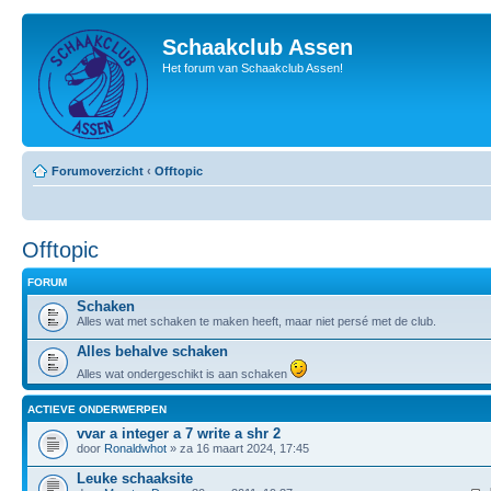
Schaakclub Assen
Het forum van Schaakclub Assen!
Forumoverzicht
‹
Offtopic
Offtopic
FORUM
Schaken
Alles wat met schaken te maken heeft, maar niet persé met de club.
Alles behalve schaken
Alles wat ondergeschikt is aan schaken
ACTIEVE ONDERWERPEN
vvar a integer a 7 write a shr 2
door
Ronaldwhot
» za 16 maart 2024, 17:45
Leuke schaaksite