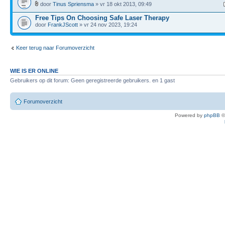
door
Tinus Spriensma
» vr 18 okt 2013, 09:49
Free Tips On Choosing Safe Laser Therapy
door
FrankJScott
» vr 24 nov 2023, 19:24
Keer terug naar Forumoverzicht
WIE IS ER ONLINE
Gebruikers op dit forum: Geen geregistreerde gebruikers. en 1 gast
Forumoverzicht
Powered by
phpBB
©