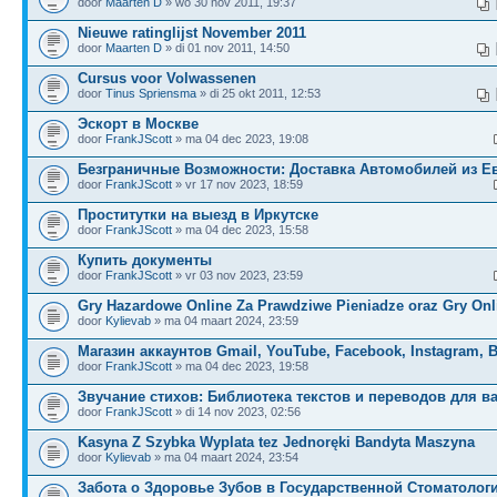
door
Maarten D
» wo 30 nov 2011, 19:37
Nieuwe ratinglijst November 2011
door
Maarten D
» di 01 nov 2011, 14:50
Cursus voor Volwassenen
door
Tinus Spriensma
» di 25 okt 2011, 12:53
Эскорт в Москве
door
FrankJScott
» ma 04 dec 2023, 19:08
Безграничные Возможности: Доставка Автомобилей из Е
door
FrankJScott
» vr 17 nov 2023, 18:59
Проститутки на выезд в Иркутске
door
FrankJScott
» ma 04 dec 2023, 15:58
Купить документы
door
FrankJScott
» vr 03 nov 2023, 23:59
Gry Hazardowe Online Za Prawdziwe Pieniadze oraz Gry Onl
door
Kylievab
» ma 04 maart 2024, 23:59
Магазин аккаунтов Gmail, YouTube, Facebook, Instagram, 
door
FrankJScott
» ma 04 dec 2023, 19:58
Звучание стихов: Библиотека текстов и переводов для в
door
FrankJScott
» di 14 nov 2023, 02:56
Kasyna Z Szybka Wyplata tez Jednoręki Bandyta Maszyna
door
Kylievab
» ma 04 maart 2024, 23:54
Забота о Здоровье Зубов в Государственной Стоматолог