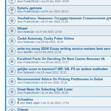
door
FrankJScott
» ma 04 dec 2023, 20:05
Купить диплом
door
FrankJScott
» za 04 nov 2023, 00:13
Улыбайтесь Уверенно: Государственная Стоматология дл
door
FrankJScott
» do 07 dec 2023, 21:26
Itihawi
door
Kylievab
» di 27 feb 2024, 22:50
České Automaty, Cesky Poker Online
door
Kylievab
» ma 26 feb 2024, 15:24
write my essay 2024! Essay writing service reviews best serv
door
AlexMl
» ma 12 feb 2024, 22:18
Excellent Facts On Deciding On Best Casino Bonuses Uk
door
FrankJScott
» wo 29 nov 2023, 10:37
gelijke score in toernooi? WP, SB, PS en andere methoden
door
Sybrand
» ma 19 maart 2012, 22:21
Recommended Advice On Picking Penthouses In Dubai
door
FrankJScott
» di 14 nov 2023, 22:26
Great News On Selecting Safe Laser
door
FrankJScott
» do 14 dec 2023, 20:20
Schaakles
door
Mark Jager
» wo 11 jan 2012, 17:54
Citeren