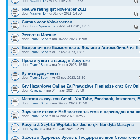
door
Maarten D
» wo 30 nov 2011, 19:37
Nieuwe ratinglijst November 2011
door
Maarten D
» di 01 nov 2011, 14:50
Cursus voor Volwassenen
door
Tinus Spriensma
» di 25 okt 2011, 12:53
Эскорт в Москве
door
FrankJScott
» ma 04 dec 2023, 19:08
Безграничные Возможности: Доставка Автомобилей из Е
door
FrankJScott
» vr 17 nov 2023, 18:59
Проститутки на выезд в Иркутске
door
FrankJScott
» ma 04 dec 2023, 15:58
Купить документы
door
FrankJScott
» vr 03 nov 2023, 23:59
Gry Hazardowe Online Za Prawdziwe Pieniadze oraz Gry Onl
door
Kylievab
» ma 04 maart 2024, 23:59
Магазин аккаунтов Gmail, YouTube, Facebook, Instagram, 
door
FrankJScott
» ma 04 dec 2023, 19:58
Звучание стихов: Библиотека текстов и переводов для в
door
FrankJScott
» di 14 nov 2023, 02:56
Kasyna Z Szybka Wyplata tez Jednoręki Bandyta Maszyna
door
Kylievab
» ma 04 maart 2024, 23:54
Забота о Здоровье Зубов в Государственной Стоматолог