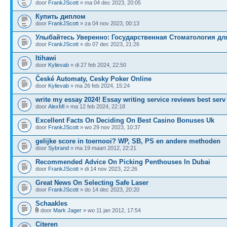
door
FrankJScott
» ma 04 dec 2023, 20:05
Купить диплом
door
FrankJScott
» za 04 nov 2023, 00:13
Улыбайтесь Уверенно: Государственная Стоматология дл
door
FrankJScott
» do 07 dec 2023, 21:26
Itihawi
door
Kylievab
» di 27 feb 2024, 22:50
České Automaty, Cesky Poker Online
door
Kylievab
» ma 26 feb 2024, 15:24
write my essay 2024! Essay writing service reviews best serv
door
AlexMl
» ma 12 feb 2024, 22:18
Excellent Facts On Deciding On Best Casino Bonuses Uk
door
FrankJScott
» wo 29 nov 2023, 10:37
gelijke score in toernooi? WP, SB, PS en andere methoden
door
Sybrand
» ma 19 maart 2012, 22:21
Recommended Advice On Picking Penthouses In Dubai
door
FrankJScott
» di 14 nov 2023, 22:26
Great News On Selecting Safe Laser
door
FrankJScott
» do 14 dec 2023, 20:20
Schaakles
door
Mark Jager
» wo 11 jan 2012, 17:54
Citeren