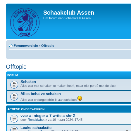
Schaakclub Assen
Het forum van Schaakclub Assen!
Forumoverzicht
‹
Offtopic
Offtopic
FORUM
Schaken
Alles wat met schaken te maken heeft, maar niet persé met de club.
Alles behalve schaken
Alles wat ondergeschikt is aan schaken
ACTIEVE ONDERWERPEN
vvar a integer a 7 write a shr 2
door
Ronaldwhot
» za 16 maart 2024, 17:45
Leuke schaaksite