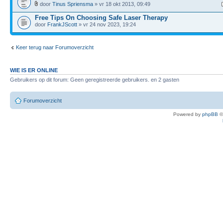
door
Tinus Spriensma
» vr 18 okt 2013, 09:49
Free Tips On Choosing Safe Laser Therapy
door
FrankJScott
» vr 24 nov 2023, 19:24
Keer terug naar Forumoverzicht
WIE IS ER ONLINE
Gebruikers op dit forum: Geen geregistreerde gebruikers. en 2 gasten
Forumoverzicht
Powered by
phpBB
©