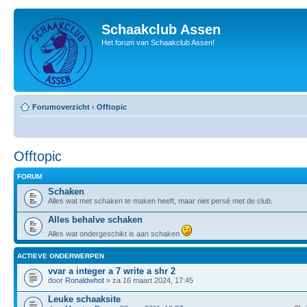
Schaakclub Assen
Het forum van Schaakclub Assen!
Forumoverzicht
‹
Offtopic
Offtopic
FORUM
Schaken
Alles wat met schaken te maken heeft, maar niet persé met de club.
Alles behalve schaken
Alles wat ondergeschikt is aan schaken
ACTIEVE ONDERWERPEN
vvar a integer a 7 write a shr 2
door
Ronaldwhot
» za 16 maart 2024, 17:45
Leuke schaaksite