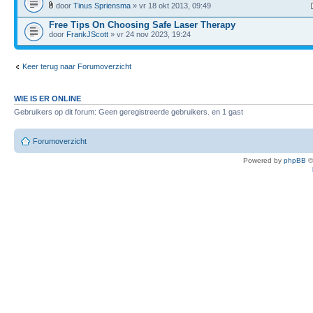
door
Tinus Spriensma
» vr 18 okt 2013, 09:49
Free Tips On Choosing Safe Laser Therapy
door
FrankJScott
» vr 24 nov 2023, 19:24
Keer terug naar Forumoverzicht
WIE IS ER ONLINE
Gebruikers op dit forum: Geen geregistreerde gebruikers. en 1 gast
Forumoverzicht
Powered by
phpBB
©