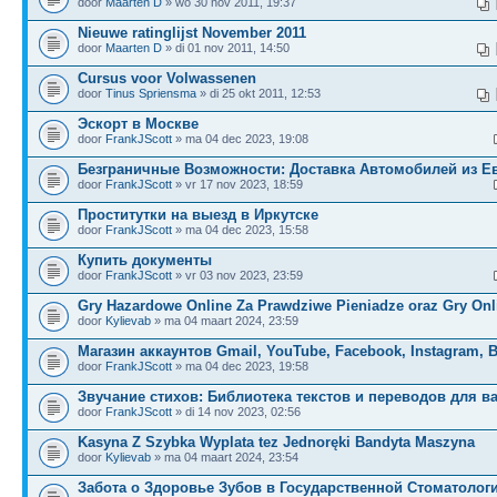
door
Maarten D
» wo 30 nov 2011, 19:37
Nieuwe ratinglijst November 2011
door
Maarten D
» di 01 nov 2011, 14:50
Cursus voor Volwassenen
door
Tinus Spriensma
» di 25 okt 2011, 12:53
Эскорт в Москве
door
FrankJScott
» ma 04 dec 2023, 19:08
Безграничные Возможности: Доставка Автомобилей из Е
door
FrankJScott
» vr 17 nov 2023, 18:59
Проститутки на выезд в Иркутске
door
FrankJScott
» ma 04 dec 2023, 15:58
Купить документы
door
FrankJScott
» vr 03 nov 2023, 23:59
Gry Hazardowe Online Za Prawdziwe Pieniadze oraz Gry Onl
door
Kylievab
» ma 04 maart 2024, 23:59
Магазин аккаунтов Gmail, YouTube, Facebook, Instagram, 
door
FrankJScott
» ma 04 dec 2023, 19:58
Звучание стихов: Библиотека текстов и переводов для в
door
FrankJScott
» di 14 nov 2023, 02:56
Kasyna Z Szybka Wyplata tez Jednoręki Bandyta Maszyna
door
Kylievab
» ma 04 maart 2024, 23:54
Забота о Здоровье Зубов в Государственной Стоматолог