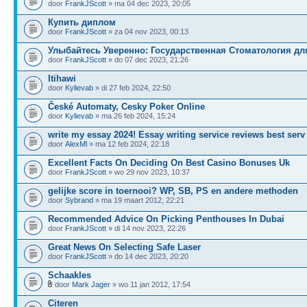
door
FrankJScott
» ma 04 dec 2023, 20:05
Купить диплом
door
FrankJScott
» za 04 nov 2023, 00:13
Улыбайтесь Уверенно: Государственная Стоматология дл
door
FrankJScott
» do 07 dec 2023, 21:26
Itihawi
door
Kylievab
» di 27 feb 2024, 22:50
České Automaty, Cesky Poker Online
door
Kylievab
» ma 26 feb 2024, 15:24
write my essay 2024! Essay writing service reviews best serv
door
AlexMl
» ma 12 feb 2024, 22:18
Excellent Facts On Deciding On Best Casino Bonuses Uk
door
FrankJScott
» wo 29 nov 2023, 10:37
gelijke score in toernooi? WP, SB, PS en andere methoden
door
Sybrand
» ma 19 maart 2012, 22:21
Recommended Advice On Picking Penthouses In Dubai
door
FrankJScott
» di 14 nov 2023, 22:26
Great News On Selecting Safe Laser
door
FrankJScott
» do 14 dec 2023, 20:20
Schaakles
door
Mark Jager
» wo 11 jan 2012, 17:54
Citeren