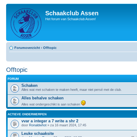
Schaakclub Assen
Het forum van Schaakclub Assen!
Forumoverzicht
‹
Offtopic
Offtopic
FORUM
Schaken
Alles wat met schaken te maken heeft, maar niet persé met de club.
Alles behalve schaken
Alles wat ondergeschikt is aan schaken
ACTIEVE ONDERWERPEN
vvar a integer a 7 write a shr 2
door
Ronaldwhot
» za 16 maart 2024, 17:45
Leuke schaaksite