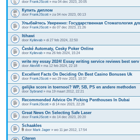
door
FrankJScott
» ma 04 dec 2023, 20:05
Купить диплом
door
FrankJScott
» za 04 nov 2023, 00:13
Улыбайтесь Уверенно: Государственная Стоматология дл
door
FrankJScott
» do 07 dec 2023, 21:26
Itihawi
door
Kylievab
» di 27 feb 2024, 22:50
České Automaty, Cesky Poker Online
door
Kylievab
» ma 26 feb 2024, 15:24
write my essay 2024! Essay writing service reviews best serv
door
AlexMl
» ma 12 feb 2024, 22:18
Excellent Facts On Deciding On Best Casino Bonuses Uk
door
FrankJScott
» wo 29 nov 2023, 10:37
gelijke score in toernooi? WP, SB, PS en andere methoden
door
Sybrand
» ma 19 maart 2012, 22:21
Recommended Advice On Picking Penthouses In Dubai
door
FrankJScott
» di 14 nov 2023, 22:26
Great News On Selecting Safe Laser
door
FrankJScott
» do 14 dec 2023, 20:20
Schaakles
door
Mark Jager
» wo 11 jan 2012, 17:54
Citeren