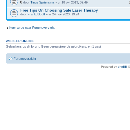
door
Tinus Spriensma
» vr 18 okt 2013, 09:49
Free Tips On Choosing Safe Laser Therapy
door
FrankJScott
» vr 24 nov 2023, 19:24
Keer terug naar Forumoverzicht
WIE IS ER ONLINE
Gebruikers op dit forum: Geen geregistreerde gebruikers. en 1 gast
Forumoverzicht
Powered by
phpBB
©