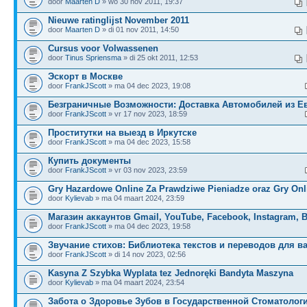
door
Maarten D
» wo 30 nov 2011, 19:37
Nieuwe ratinglijst November 2011
door
Maarten D
» di 01 nov 2011, 14:50
Cursus voor Volwassenen
door
Tinus Spriensma
» di 25 okt 2011, 12:53
Эскорт в Москве
door
FrankJScott
» ma 04 dec 2023, 19:08
Безграничные Возможности: Доставка Автомобилей из Е
door
FrankJScott
» vr 17 nov 2023, 18:59
Проститутки на выезд в Иркутске
door
FrankJScott
» ma 04 dec 2023, 15:58
Купить документы
door
FrankJScott
» vr 03 nov 2023, 23:59
Gry Hazardowe Online Za Prawdziwe Pieniadze oraz Gry Onl
door
Kylievab
» ma 04 maart 2024, 23:59
Магазин аккаунтов Gmail, YouTube, Facebook, Instagram, 
door
FrankJScott
» ma 04 dec 2023, 19:58
Звучание стихов: Библиотека текстов и переводов для в
door
FrankJScott
» di 14 nov 2023, 02:56
Kasyna Z Szybka Wyplata tez Jednoręki Bandyta Maszyna
door
Kylievab
» ma 04 maart 2024, 23:54
Забота о Здоровье Зубов в Государственной Стоматолог