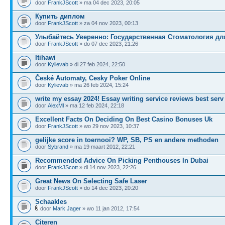
door
FrankJScott
» ma 04 dec 2023, 20:05
Купить диплом
door
FrankJScott
» za 04 nov 2023, 00:13
Улыбайтесь Уверенно: Государственная Стоматология дл
door
FrankJScott
» do 07 dec 2023, 21:26
Itihawi
door
Kylievab
» di 27 feb 2024, 22:50
České Automaty, Cesky Poker Online
door
Kylievab
» ma 26 feb 2024, 15:24
write my essay 2024! Essay writing service reviews best serv
door
AlexMl
» ma 12 feb 2024, 22:18
Excellent Facts On Deciding On Best Casino Bonuses Uk
door
FrankJScott
» wo 29 nov 2023, 10:37
gelijke score in toernooi? WP, SB, PS en andere methoden
door
Sybrand
» ma 19 maart 2012, 22:21
Recommended Advice On Picking Penthouses In Dubai
door
FrankJScott
» di 14 nov 2023, 22:26
Great News On Selecting Safe Laser
door
FrankJScott
» do 14 dec 2023, 20:20
Schaakles
door
Mark Jager
» wo 11 jan 2012, 17:54
Citeren