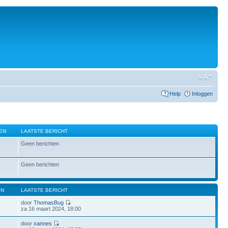
Help
Inloggen
EN
LAATSTE BERICHT
Geen berichten
Geen berichten
EN
LAATSTE BERICHT
door
ThomasBug
za 16 maart 2024, 18:00
door
xannes
2