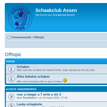
Schaakclub Assen
Het forum van Schaakclub Assen!
Forumoverzicht
‹
Offtopic
Offtopic
FORUM
Schaken
Alles wat met schaken te maken heeft, maar niet persé met de club.
Alles behalve schaken
Alles wat ondergeschikt is aan schaken
ACTIEVE ONDERWERPEN
vvar a integer a 7 write a shr 2
door
Ronaldwhot
» za 16 maart 2024, 17:45
Leuke schaaksite