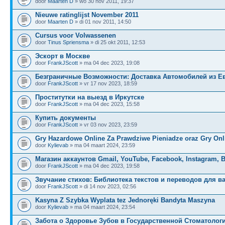
door
Maarten D
» wo 30 nov 2011, 19:37
Nieuwe ratinglijst November 2011
door
Maarten D
» di 01 nov 2011, 14:50
Cursus voor Volwassenen
door
Tinus Spriensma
» di 25 okt 2011, 12:53
Эскорт в Москве
door
FrankJScott
» ma 04 dec 2023, 19:08
Безграничные Возможности: Доставка Автомобилей из Е
door
FrankJScott
» vr 17 nov 2023, 18:59
Проститутки на выезд в Иркутске
door
FrankJScott
» ma 04 dec 2023, 15:58
Купить документы
door
FrankJScott
» vr 03 nov 2023, 23:59
Gry Hazardowe Online Za Prawdziwe Pieniadze oraz Gry Onl
door
Kylievab
» ma 04 maart 2024, 23:59
Магазин аккаунтов Gmail, YouTube, Facebook, Instagram, 
door
FrankJScott
» ma 04 dec 2023, 19:58
Звучание стихов: Библиотека текстов и переводов для в
door
FrankJScott
» di 14 nov 2023, 02:56
Kasyna Z Szybka Wyplata tez Jednoręki Bandyta Maszyna
door
Kylievab
» ma 04 maart 2024, 23:54
Забота о Здоровье Зубов в Государственной Стоматолог