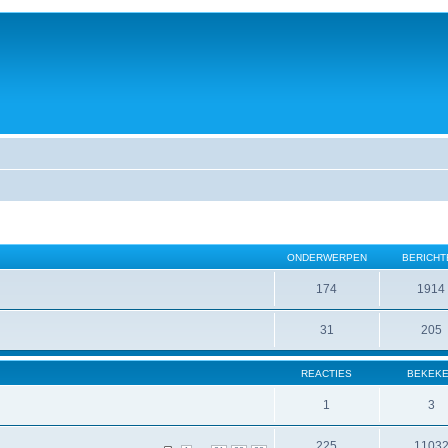
ONDERWERPEN
BERICHT
174
1914
31
205
REACTIES
BEKEK
1
3
225
1103