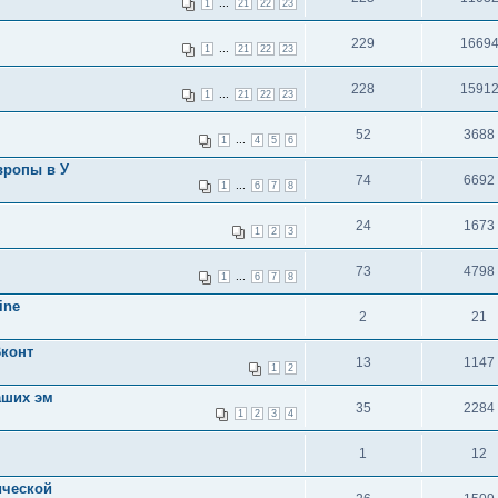
...
1
21
22
23
229
1669
...
1
21
22
23
228
1591
...
1
21
22
23
52
3688
...
1
4
5
6
вропы в У
74
6692
...
1
6
7
8
24
1673
1
2
3
73
4798
...
1
6
7
8
ine
2
21
Вконт
13
1147
1
2
аших эм
35
2284
1
2
3
4
1
12
ической