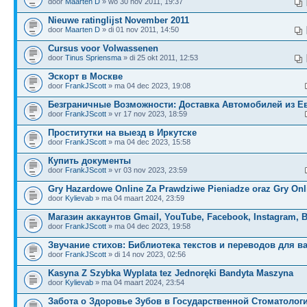
door
Maarten D
» wo 30 nov 2011, 19:37
Nieuwe ratinglijst November 2011
door
Maarten D
» di 01 nov 2011, 14:50
Cursus voor Volwassenen
door
Tinus Spriensma
» di 25 okt 2011, 12:53
Эскорт в Москве
door
FrankJScott
» ma 04 dec 2023, 19:08
Безграничные Возможности: Доставка Автомобилей из Е
door
FrankJScott
» vr 17 nov 2023, 18:59
Проститутки на выезд в Иркутске
door
FrankJScott
» ma 04 dec 2023, 15:58
Купить документы
door
FrankJScott
» vr 03 nov 2023, 23:59
Gry Hazardowe Online Za Prawdziwe Pieniadze oraz Gry Onl
door
Kylievab
» ma 04 maart 2024, 23:59
Магазин аккаунтов Gmail, YouTube, Facebook, Instagram, 
door
FrankJScott
» ma 04 dec 2023, 19:58
Звучание стихов: Библиотека текстов и переводов для в
door
FrankJScott
» di 14 nov 2023, 02:56
Kasyna Z Szybka Wyplata tez Jednoręki Bandyta Maszyna
door
Kylievab
» ma 04 maart 2024, 23:54
Забота о Здоровье Зубов в Государственной Стоматолог