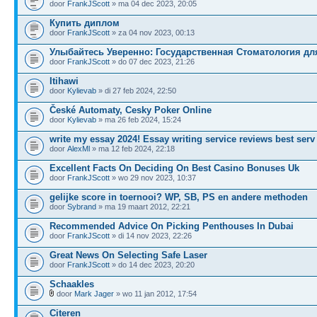
door
FrankJScott
» ma 04 dec 2023, 20:05
Купить диплом
door
FrankJScott
» za 04 nov 2023, 00:13
Улыбайтесь Уверенно: Государственная Стоматология дл
door
FrankJScott
» do 07 dec 2023, 21:26
Itihawi
door
Kylievab
» di 27 feb 2024, 22:50
České Automaty, Cesky Poker Online
door
Kylievab
» ma 26 feb 2024, 15:24
write my essay 2024! Essay writing service reviews best serv
door
AlexMl
» ma 12 feb 2024, 22:18
Excellent Facts On Deciding On Best Casino Bonuses Uk
door
FrankJScott
» wo 29 nov 2023, 10:37
gelijke score in toernooi? WP, SB, PS en andere methoden
door
Sybrand
» ma 19 maart 2012, 22:21
Recommended Advice On Picking Penthouses In Dubai
door
FrankJScott
» di 14 nov 2023, 22:26
Great News On Selecting Safe Laser
door
FrankJScott
» do 14 dec 2023, 20:20
Schaakles
door
Mark Jager
» wo 11 jan 2012, 17:54
Citeren