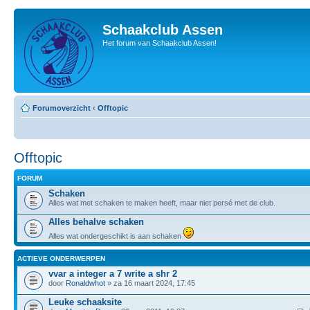
Schaakclub Assen
Het forum van Schaakclub Assen!
Forumoverzicht
‹
Offtopic
Offtopic
FORUM
Schaken
Alles wat met schaken te maken heeft, maar niet persé met de club.
Alles behalve schaken
Alles wat ondergeschikt is aan schaken
ACTIEVE ONDERWERPEN
vvar a integer a 7 write a shr 2
door
Ronaldwhot
» za 16 maart 2024, 17:45
Leuke schaaksite