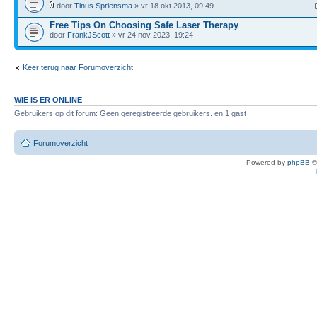
door
Tinus Spriensma
» vr 18 okt 2013, 09:49
Free Tips On Choosing Safe Laser Therapy
door
FrankJScott
» vr 24 nov 2023, 19:24
Keer terug naar Forumoverzicht
WIE IS ER ONLINE
Gebruikers op dit forum: Geen geregistreerde gebruikers. en 1 gast
Forumoverzicht
Powered by
phpBB
©