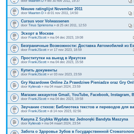
door
Maarten D
» wo 30 nov 2011, 19:37
Nieuwe ratinglijst November 2011
door
Maarten D
» di 01 nov 2011, 14:50
Cursus voor Volwassenen
door
Tinus Spriensma
» di 25 okt 2011, 12:53
Эскорт в Москве
door
FrankJScott
» ma 04 dec 2023, 19:08
Безграничные Возможности: Доставка Автомобилей из Е
door
FrankJScott
» vr 17 nov 2023, 18:59
Проститутки на выезд в Иркутске
door
FrankJScott
» ma 04 dec 2023, 15:58
Купить документы
door
FrankJScott
» vr 03 nov 2023, 23:59
Gry Hazardowe Online Za Prawdziwe Pieniadze oraz Gry Onl
door
Kylievab
» ma 04 maart 2024, 23:59
Магазин аккаунтов Gmail, YouTube, Facebook, Instagram, 
door
FrankJScott
» ma 04 dec 2023, 19:58
Звучание стихов: Библиотека текстов и переводов для в
door
FrankJScott
» di 14 nov 2023, 02:56
Kasyna Z Szybka Wyplata tez Jednoręki Bandyta Maszyna
door
Kylievab
» ma 04 maart 2024, 23:54
Забота о Здоровье Зубов в Государственной Стоматолог