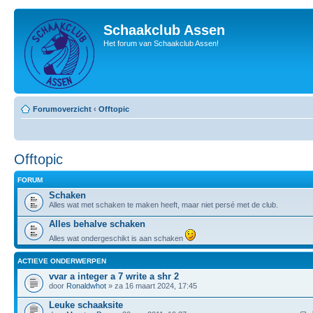
Schaakclub Assen
Het forum van Schaakclub Assen!
Forumoverzicht
‹
Offtopic
Offtopic
FORUM
Schaken
Alles wat met schaken te maken heeft, maar niet persé met de club.
Alles behalve schaken
Alles wat ondergeschikt is aan schaken
ACTIEVE ONDERWERPEN
vvar a integer a 7 write a shr 2
door
Ronaldwhot
» za 16 maart 2024, 17:45
Leuke schaaksite