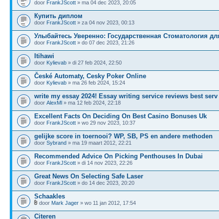
door
FrankJScott
» ma 04 dec 2023, 20:05
Купить диплом
door
FrankJScott
» za 04 nov 2023, 00:13
Улыбайтесь Уверенно: Государственная Стоматология дл
door
FrankJScott
» do 07 dec 2023, 21:26
Itihawi
door
Kylievab
» di 27 feb 2024, 22:50
České Automaty, Cesky Poker Online
door
Kylievab
» ma 26 feb 2024, 15:24
write my essay 2024! Essay writing service reviews best serv
door
AlexMl
» ma 12 feb 2024, 22:18
Excellent Facts On Deciding On Best Casino Bonuses Uk
door
FrankJScott
» wo 29 nov 2023, 10:37
gelijke score in toernooi? WP, SB, PS en andere methoden
door
Sybrand
» ma 19 maart 2012, 22:21
Recommended Advice On Picking Penthouses In Dubai
door
FrankJScott
» di 14 nov 2023, 22:26
Great News On Selecting Safe Laser
door
FrankJScott
» do 14 dec 2023, 20:20
Schaakles
door
Mark Jager
» wo 11 jan 2012, 17:54
Citeren