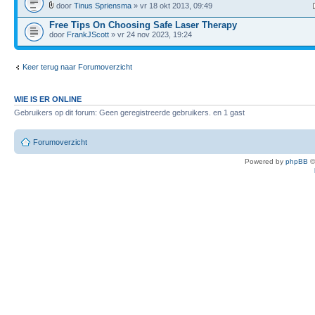
door
Tinus Spriensma
» vr 18 okt 2013, 09:49
Free Tips On Choosing Safe Laser Therapy
door
FrankJScott
» vr 24 nov 2023, 19:24
Keer terug naar Forumoverzicht
WIE IS ER ONLINE
Gebruikers op dit forum: Geen geregistreerde gebruikers. en 1 gast
Forumoverzicht
Powered by
phpBB
©