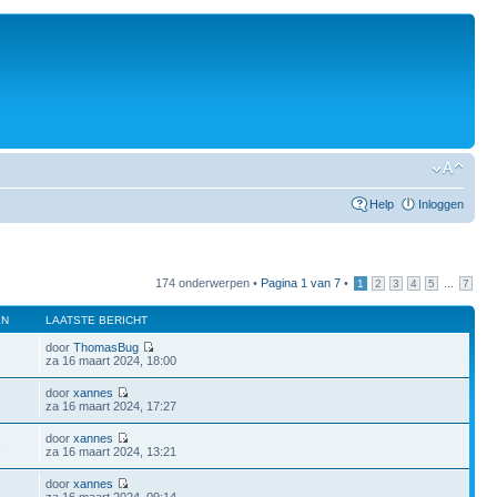
Help
Inloggen
174 onderwerpen •
Pagina
1
van
7
•
...
1
2
3
4
5
7
EN
LAATSTE BERICHT
door
ThomasBug
za 16 maart 2024, 18:00
door
xannes
2
za 16 maart 2024, 17:27
door
xannes
8
za 16 maart 2024, 13:21
door
xannes
3