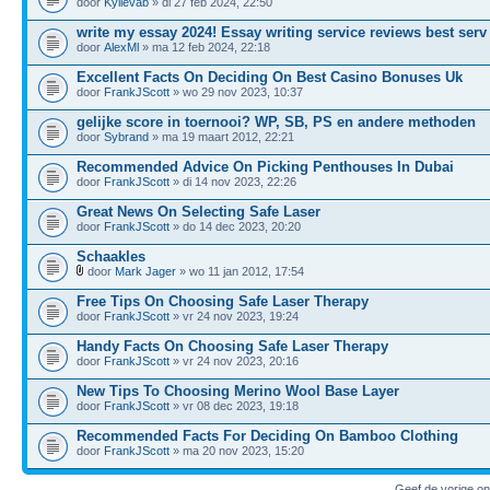
door
Kylievab
» di 27 feb 2024, 22:50
write my essay 2024! Essay writing service reviews best serv
door
AlexMl
» ma 12 feb 2024, 22:18
Excellent Facts On Deciding On Best Casino Bonuses Uk
door
FrankJScott
» wo 29 nov 2023, 10:37
gelijke score in toernooi? WP, SB, PS en andere methoden
door
Sybrand
» ma 19 maart 2012, 22:21
Recommended Advice On Picking Penthouses In Dubai
door
FrankJScott
» di 14 nov 2023, 22:26
Great News On Selecting Safe Laser
door
FrankJScott
» do 14 dec 2023, 20:20
Schaakles
door
Mark Jager
» wo 11 jan 2012, 17:54
Free Tips On Choosing Safe Laser Therapy
door
FrankJScott
» vr 24 nov 2023, 19:24
Handy Facts On Choosing Safe Laser Therapy
door
FrankJScott
» vr 24 nov 2023, 20:16
New Tips To Choosing Merino Wool Base Layer
door
FrankJScott
» vr 08 dec 2023, 19:18
Recommended Facts For Deciding On Bamboo Clothing
door
FrankJScott
» ma 20 nov 2023, 15:20
Geef de vorige o