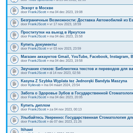
Эскорт в Москве
door
FrankJScott
» ma 04 dec 2023, 19:08
Безграничные Возможности: Доставка Автомобилей из Е
door
FrankJScott
» vr 17 nov 2023, 18:59
Проститутки на выезд в Иркутске
door
FrankJScott
» ma 04 dec 2023, 15:58
Купить документы
door
FrankJScott
» vr 03 nov 2023, 23:59
Магазин аккаунтов Gmail, YouTube, Facebook, Instagram, 
door
FrankJScott
» ma 04 dec 2023, 19:58
Звучание стихов: Библиотека текстов и переводов для в
door
FrankJScott
» di 14 nov 2023, 02:56
Kasyna Z Szybka Wyplata tez Jednoręki Bandyta Maszyna
door
Kylievab
» ma 04 maart 2024, 23:54
Забота о Здоровье Зубов в Государственной Стоматолог
door
FrankJScott
» ma 04 dec 2023, 20:05
Купить диплом
door
FrankJScott
» za 04 nov 2023, 00:13
Улыбайтесь Уверенно: Государственная Стоматология дл
door
FrankJScott
» do 07 dec 2023, 21:26
Itihawi