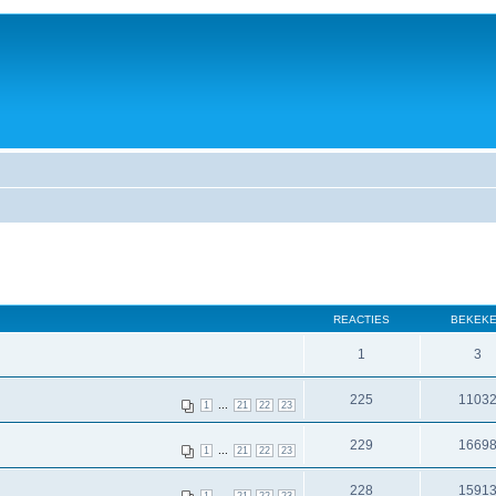
REACTIES
BEKEK
1
3
225
1103
...
1
21
22
23
229
1669
...
1
21
22
23
228
1591
...