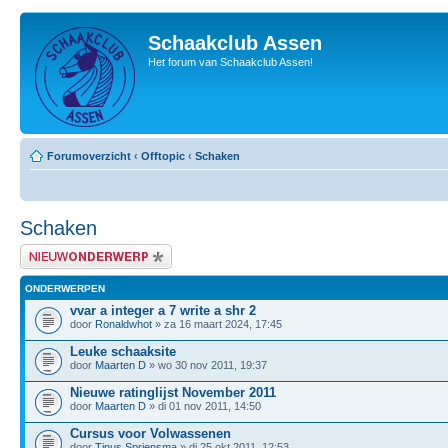
Schaakclub Assen
Het forum van Schaakclub Assen!
Forumoverzicht
‹
Offtopic
‹
Schaken
Schaken
Plaats een nieuw bericht
ONDERWERPEN
vvar a integer a 7 write a shr 2
door
Ronaldwhot
» za 16 maart 2024, 17:45
Leuke schaaksite
door
Maarten D
» wo 30 nov 2011, 19:37
Nieuwe ratinglijst November 2011
door
Maarten D
» di 01 nov 2011, 14:50
Cursus voor Volwassenen
door
Tinus Spriensma
» di 25 okt 2011, 12:53