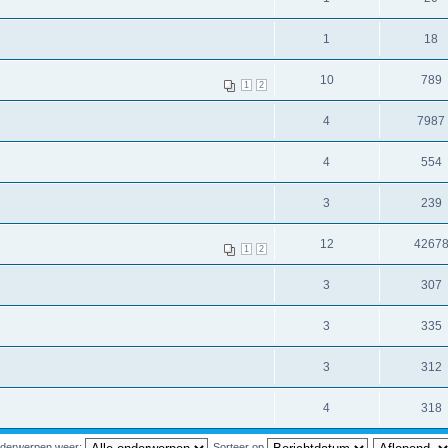
1
18
10
789
1
2
4
7987
4
554
3
239
12
4267
1
2
3
307
3
335
3
312
4
318
nderwerpen weer:
Sorteer op