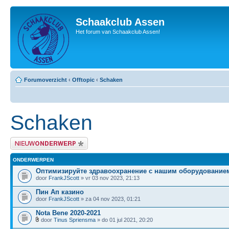
Schaakclub Assen
Het forum van Schaakclub Assen!
Forumoverzicht
‹
Offtopic
‹
Schaken
Schaken
Plaats een nieuw bericht
ONDERWERPEN
Оптимизируйте здравоохранение с нашим оборудование
door
FrankJScott
» vr 03 nov 2023, 21:13
Пин Ап казино
door
FrankJScott
» za 04 nov 2023, 01:21
Nota Bene 2020-2021
door
Tinus Spriensma
» do 01 jul 2021, 20:20