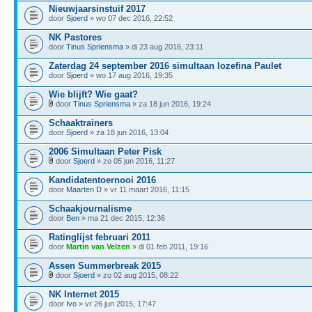
Nieuwjaarsinstuif 2017
door
Sjoerd
» wo 07 dec 2016, 22:52
NK Pastores
door
Tinus Spriensma
» di 23 aug 2016, 23:11
Zaterdag 24 september 2016 simultaan Iozefina Paulet
door
Sjoerd
» wo 17 aug 2016, 19:35
Wie blijft? Wie gaat?
door
Tinus Spriensma
» za 18 jun 2016, 19:24
Schaaktrainers
door
Sjoerd
» za 18 jun 2016, 13:04
2006 Simultaan Peter Pisk
door
Sjoerd
» zo 05 jun 2016, 11:27
Kandidatentoernooi 2016
door
Maarten D
» vr 11 maart 2016, 11:15
Schaakjournalisme
door
Ben
» ma 21 dec 2015, 12:36
Ratinglijst februari 2011
door
Martin van Velzen
» di 01 feb 2011, 19:16
Assen Summerbreak 2015
door
Sjoerd
» zo 02 aug 2015, 08:22
NK Internet 2015
door
Ivo
» vr 26 jun 2015, 17:47