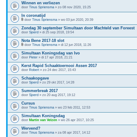
Winnen en verliezen
door
Tinus Spriensma
» zo 08 nov 2020, 15:25
In coronatijd
door
Tinus Spriensma
» wo 03 jun 2020, 20:39
Zondag 30 september Simultaan door Machteld van Foreest
door
Sjoerd
» di 25 sep 2018, 19:54
Nota Bene 2017-18 slot
door
Tinus Spriensma
» di 12 jun 2018, 11:26
Simultaan Koningsdag van Ivo
door
Pieter
» di 17 apr 2018, 21:21
Kerst Rapid Schaaktoernooi Assen 2017
door
Robert
» zo 24 dec 2017, 15:43
Schaakopgave
door
Sjoerd
» zo 29 okt 2017, 14:28
Summerbreak 2017
door
Sjoerd
» zo 20 aug 2017, 19:12
Cursus
door
Tinus Spriensma
» wo 23 feb 2011, 12:53
Simultaan Koningsdag
door
Martin van Velzen
» wo 26 apr 2017, 10:25
Wervend?
door
Tinus Spriensma
» za 08 apr 2017, 14:12