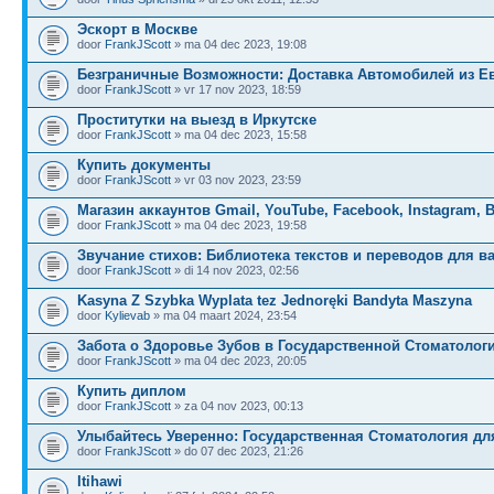
Эскорт в Москве
door
FrankJScott
» ma 04 dec 2023, 19:08
Безграничные Возможности: Доставка Автомобилей из Е
door
FrankJScott
» vr 17 nov 2023, 18:59
Проститутки на выезд в Иркутске
door
FrankJScott
» ma 04 dec 2023, 15:58
Купить документы
door
FrankJScott
» vr 03 nov 2023, 23:59
Магазин аккаунтов Gmail, YouTube, Facebook, Instagram, 
door
FrankJScott
» ma 04 dec 2023, 19:58
Звучание стихов: Библиотека текстов и переводов для в
door
FrankJScott
» di 14 nov 2023, 02:56
Kasyna Z Szybka Wyplata tez Jednoręki Bandyta Maszyna
door
Kylievab
» ma 04 maart 2024, 23:54
Забота о Здоровье Зубов в Государственной Стоматолог
door
FrankJScott
» ma 04 dec 2023, 20:05
Купить диплом
door
FrankJScott
» za 04 nov 2023, 00:13
Улыбайтесь Уверенно: Государственная Стоматология дл
door
FrankJScott
» do 07 dec 2023, 21:26
Itihawi