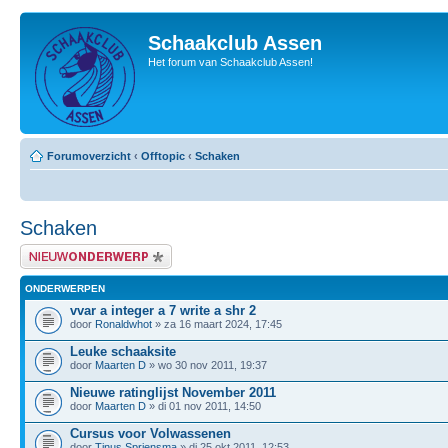
Schaakclub Assen
Het forum van Schaakclub Assen!
Forumoverzicht
‹
Offtopic
‹
Schaken
Schaken
Plaats een nieuw bericht
ONDERWERPEN
vvar a integer a 7 write a shr 2
door
Ronaldwhot
» za 16 maart 2024, 17:45
Leuke schaaksite
door
Maarten D
» wo 30 nov 2011, 19:37
Nieuwe ratinglijst November 2011
door
Maarten D
» di 01 nov 2011, 14:50
Cursus voor Volwassenen
door
Tinus Spriensma
» di 25 okt 2011, 12:53