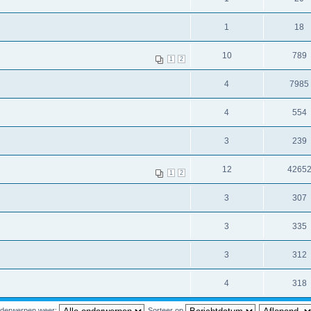
1
18
10
789
1
2
4
7985
4
554
3
239
12
4265
1
2
3
307
3
335
3
312
4
318
nderwerpen weer:
Sorteer op