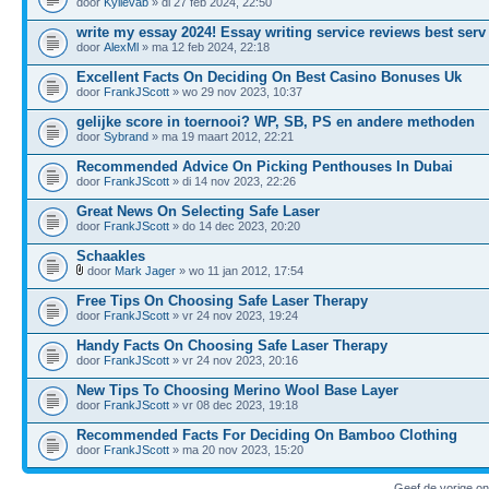
door
Kylievab
» di 27 feb 2024, 22:50
write my essay 2024! Essay writing service reviews best serv
door
AlexMl
» ma 12 feb 2024, 22:18
Excellent Facts On Deciding On Best Casino Bonuses Uk
door
FrankJScott
» wo 29 nov 2023, 10:37
gelijke score in toernooi? WP, SB, PS en andere methoden
door
Sybrand
» ma 19 maart 2012, 22:21
Recommended Advice On Picking Penthouses In Dubai
door
FrankJScott
» di 14 nov 2023, 22:26
Great News On Selecting Safe Laser
door
FrankJScott
» do 14 dec 2023, 20:20
Schaakles
door
Mark Jager
» wo 11 jan 2012, 17:54
Free Tips On Choosing Safe Laser Therapy
door
FrankJScott
» vr 24 nov 2023, 19:24
Handy Facts On Choosing Safe Laser Therapy
door
FrankJScott
» vr 24 nov 2023, 20:16
New Tips To Choosing Merino Wool Base Layer
door
FrankJScott
» vr 08 dec 2023, 19:18
Recommended Facts For Deciding On Bamboo Clothing
door
FrankJScott
» ma 20 nov 2023, 15:20
Geef de vorige o