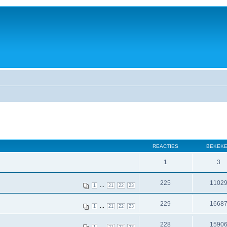
REACTIES
BEKEK
1
3
225
1102
...
1
21
22
23
229
1668
...
1
21
22
23
228
1590
...