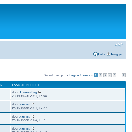
Help
Inloggen
174 onderwerpen •
Pagina
1
van
7
•
...
1
2
3
4
5
7
EN
LAATSTE BERICHT
door
ThomasBug
za 16 maart 2024, 18:00
door
xannes
9
za 16 maart 2024, 17:27
door
xannes
7
za 16 maart 2024, 13:21
door
xannes
6