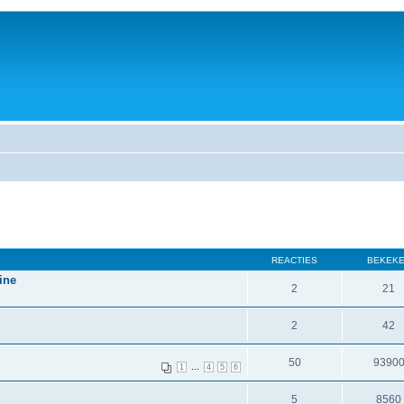
REACTIES
BEKEK
ine
2
21
2
42
50
9390
...
1
4
5
6
5
8560