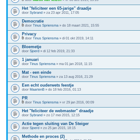
Het "feliciteer een 65-jarige" draadje
door
Sybrand
» za 23 apr 2011, 17:05
Democratie
door
Tinus Spriensma
» do 18 maart 2021, 15:55
Privacy
door
Tinus Spriensma
» di 01 okt 2019, 14:11
Bloemetje
door
Sjoerd
» di 12 feb 2019, 21:33
1 januari
door
Tinus Spriensma
» ma 01 jan 2018, 11:15
Mat - een einde
door
Tinus Spriensma
» za 13 aug 2016, 21:29
Een echt ouderwets feestje
door
MaartenB
» do 18 feb 2016, 01:13
PR
door
Tinus Spriensma
» vr 29 jan 2016, 00:09
Het "feliciteer de webmaster" draadje
door
Sybrand
» zo 17 mei 2015, 12:15
Actie tegen sluiting van De Steiger
door
Sjoerd
» zo 25 jan 2015, 18:15
Methode en proces (2)