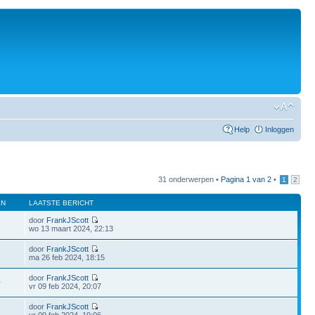
Help
Inloggen
31 onderwerpen •
Pagina
1
van
2
•
1
2
EN
LAATSTE BERICHT
door
FrankJScott
wo 13 maart 2024, 22:13
door
FrankJScott
ma 26 feb 2024, 18:15
door
FrankJScott
0
vr 09 feb 2024, 20:07
door
FrankJScott