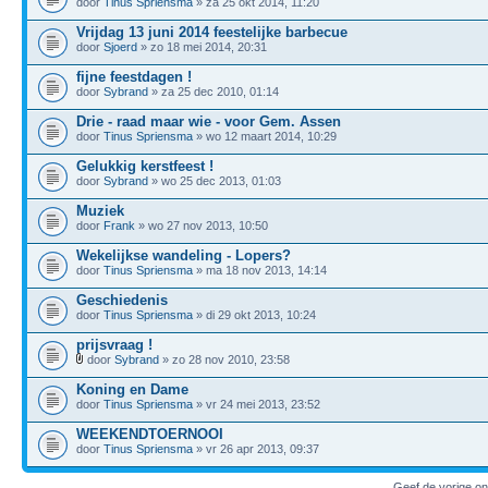
door
Tinus Spriensma
» za 25 okt 2014, 11:20
Vrijdag 13 juni 2014 feestelijke barbecue
door
Sjoerd
» zo 18 mei 2014, 20:31
fijne feestdagen !
door
Sybrand
» za 25 dec 2010, 01:14
Drie - raad maar wie - voor Gem. Assen
door
Tinus Spriensma
» wo 12 maart 2014, 10:29
Gelukkig kerstfeest !
door
Sybrand
» wo 25 dec 2013, 01:03
Muziek
door
Frank
» wo 27 nov 2013, 10:50
Wekelijkse wandeling - Lopers?
door
Tinus Spriensma
» ma 18 nov 2013, 14:14
Geschiedenis
door
Tinus Spriensma
» di 29 okt 2013, 10:24
prijsvraag !
door
Sybrand
» zo 28 nov 2010, 23:58
Koning en Dame
door
Tinus Spriensma
» vr 24 mei 2013, 23:52
WEEKENDTOERNOOI
door
Tinus Spriensma
» vr 26 apr 2013, 09:37
Geef de vorige o