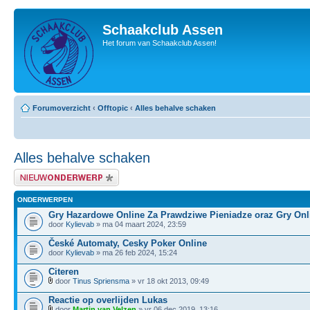
Schaakclub Assen
Het forum van Schaakclub Assen!
Forumoverzicht
‹
Offtopic
‹
Alles behalve schaken
Alles behalve schaken
Plaats een nieuw bericht
ONDERWERPEN
Gry Hazardowe Online Za Prawdziwe Pieniadze oraz Gry Onl
door
Kylievab
» ma 04 maart 2024, 23:59
České Automaty, Cesky Poker Online
door
Kylievab
» ma 26 feb 2024, 15:24
Citeren
door
Tinus Spriensma
» vr 18 okt 2013, 09:49
Reactie op overlijden Lukas
door
Martin van Velzen
» vr 06 dec 2019, 13:16