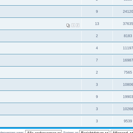
9
2412
13
3763
1
2
2
8183
4
1119
7
1698
2
7565
3
1080
9
1990
3
1026
3
9539
nderwerpen weer:
Sorteer op