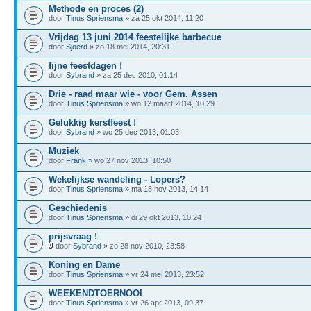
Methode en proces (2)
door
Tinus Spriensma
» za 25 okt 2014, 11:20
Vrijdag 13 juni 2014 feestelijke barbecue
door
Sjoerd
» zo 18 mei 2014, 20:31
fijne feestdagen !
door
Sybrand
» za 25 dec 2010, 01:14
Drie - raad maar wie - voor Gem. Assen
door
Tinus Spriensma
» wo 12 maart 2014, 10:29
Gelukkig kerstfeest !
door
Sybrand
» wo 25 dec 2013, 01:03
Muziek
door
Frank
» wo 27 nov 2013, 10:50
Wekelijkse wandeling - Lopers?
door
Tinus Spriensma
» ma 18 nov 2013, 14:14
Geschiedenis
door
Tinus Spriensma
» di 29 okt 2013, 10:24
prijsvraag !
door
Sybrand
» zo 28 nov 2010, 23:58
Koning en Dame
door
Tinus Spriensma
» vr 24 mei 2013, 23:52
WEEKENDTOERNOOI
door
Tinus Spriensma
» vr 26 apr 2013, 09:37