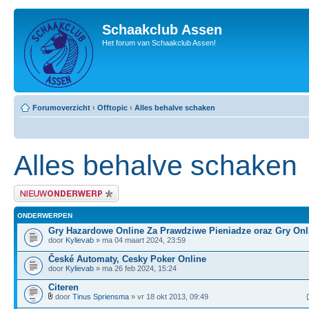
Schaakclub Assen
Het forum van Schaakclub Assen!
Forumoverzicht
‹
Offtopic
‹
Alles behalve schaken
Alles behalve schaken
Plaats een nieuw bericht
ONDERWERPEN
Gry Hazardowe Online Za Prawdziwe Pieniadze oraz Gry Onl
door
Kylievab
» ma 04 maart 2024, 23:59
České Automaty, Cesky Poker Online
door
Kylievab
» ma 26 feb 2024, 15:24
Citeren
door
Tinus Spriensma
» vr 18 okt 2013, 09:49