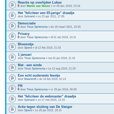
Reactie op overlijden Lukas
door
Martin van Velzen
» vr 06 dec 2019, 13:16
Het "feliciteer een 65-jarige" draadje
door
Sybrand
» za 23 apr 2011, 17:05
Democratie
door
Tinus Spriensma
» do 18 maart 2021, 15:55
Privacy
door
Tinus Spriensma
» di 01 okt 2019, 14:11
Bloemetje
door
Sjoerd
» di 12 feb 2019, 21:33
1 januari
door
Tinus Spriensma
» ma 01 jan 2018, 11:15
Mat - een einde
door
Tinus Spriensma
» za 13 aug 2016, 21:29
Een echt ouderwets feestje
door
MaartenB
» do 18 feb 2016, 01:13
PR
door
Tinus Spriensma
» vr 29 jan 2016, 00:09
Het "feliciteer de webmaster" draadje
door
Sybrand
» zo 17 mei 2015, 12:15
Actie tegen sluiting van De Steiger
door
Sjoerd
» zo 25 jan 2015, 18:15