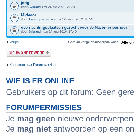
jarig!
door
Sybrand
» vr 26 okt 2012, 21:30
Midvoor
door
Tinus Spriensma
» ma 12 maart 2012, 18:52
overnachtingsplaatsen gezocht voor 3e Nazomertoernooi
door
Sybrand
» zo 14 aug 2016, 17:40
Vorige
Geef de vorige onderwerpen weer:
Plaats een nieuw bericht
Keer terug naar Forumoverzicht
WIE IS ER ONLINE
Gebruikers op dit forum: Geen gere
FORUMPERMISSIES
Je
mag geen
nieuwe onderwerpen i
Je
mag niet
antwoorden op een ond