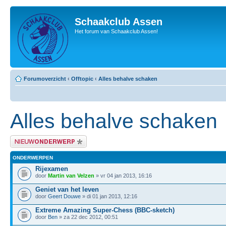
Schaakclub Assen
Het forum van Schaakclub Assen!
Forumoverzicht
‹
Offtopic
‹
Alles behalve schaken
Alles behalve schaken
Plaats een nieuw bericht
ONDERWERPEN
Rijexamen
door
Martin van Velzen
» vr 04 jan 2013, 16:16
Geniet van het leven
door
Geert Douwe
» di 01 jan 2013, 12:16
Extreme Amazing Super-Chess (BBC-sketch)
door
Ben
» za 22 dec 2012, 00:51