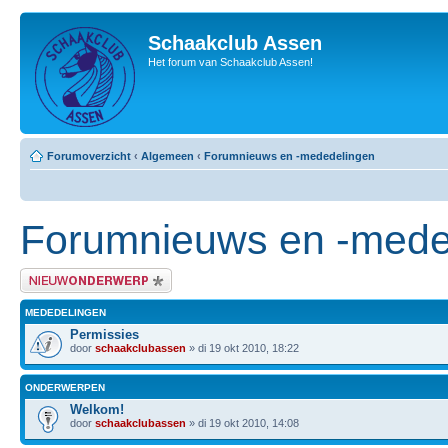
Schaakclub Assen
Het forum van Schaakclub Assen!
Forumoverzicht
‹
Algemeen
‹
Forumnieuws en -mededelingen
Forumnieuws en -mede
Plaats een nieuw bericht
MEDEDELINGEN
Permissies
door
schaakclubassen
» di 19 okt 2010, 18:22
ONDERWERPEN
Welkom!
door
schaakclubassen
» di 19 okt 2010, 14:08