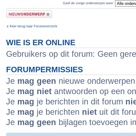
Geef de vorige onderwerpen weer:
Plaats een nieuw bericht
Keer terug naar Forumoverzicht
WIE IS ER ONLINE
Gebruikers op dit forum: Geen gere
FORUMPERMISSIES
Je
mag geen
nieuwe onderwerpen i
Je
mag niet
antwoorden op een ond
Je
mag
je berichten in dit forum
ni
Je
mag
je berichten
niet
uit dit fo
Je
mag geen
bijlagen toevoegen in