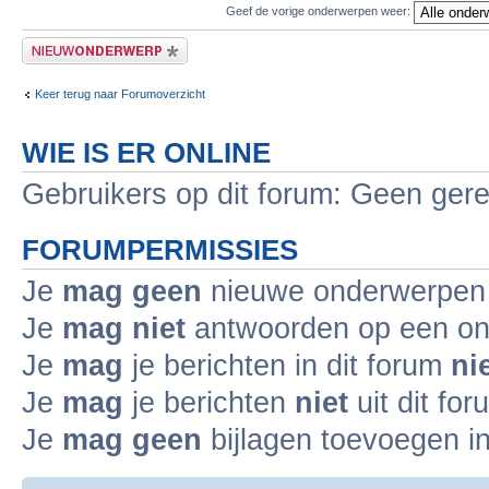
Geef de vorige onderwerpen weer:
Plaats een nieuw bericht
Keer terug naar Forumoverzicht
WIE IS ER ONLINE
Gebruikers op dit forum: Geen gere
FORUMPERMISSIES
Je
mag geen
nieuwe onderwerpen i
Je
mag niet
antwoorden op een ond
Je
mag
je berichten in dit forum
ni
Je
mag
je berichten
niet
uit dit fo
Je
mag geen
bijlagen toevoegen in