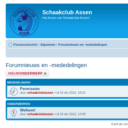
Schaakclub Assen
Het forum van Schaakclub Assen!
Forumoverzicht
‹
Algemeen
‹
Forumnieuws en -mededelingen
Forumnieuws en -mededelingen
Plaats een nieuw bericht
MEDEDELINGEN
Permissies
door
schaakclubassen
» di 19 okt 2010, 18:22
ONDERWERPEN
Welkom!
door
schaakclubassen
» di 19 okt 2010, 14:08
Geef de vor