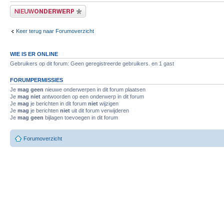
Plaats een nieuw bericht
Keer terug naar Forumoverzicht
WIE IS ER ONLINE
Gebruikers op dit forum: Geen geregistreerde gebruikers. en 1 gast
FORUMPERMISSIES
Je
mag geen
nieuwe onderwerpen in dit forum plaatsen
Je
mag niet
antwoorden op een onderwerp in dit forum
Je
mag
je berichten in dit forum
niet
wijzigen
Je
mag
je berichten
niet
uit dit forum verwijderen
Je
mag geen
bijlagen toevoegen in dit forum
Forumoverzicht