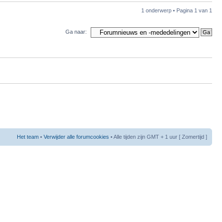
1 onderwerp • Pagina
1
van
1
Ga naar:
Het team
•
Verwijder alle forumcookies
• Alle tijden zijn GMT + 1 uur [ Zomertijd ]