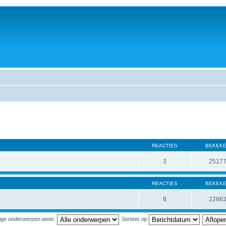
REACTIES
BEKEK
3
2517
REACTIES
BEKEK
8
2286
ige onderwerpen weer:
Sorteer op