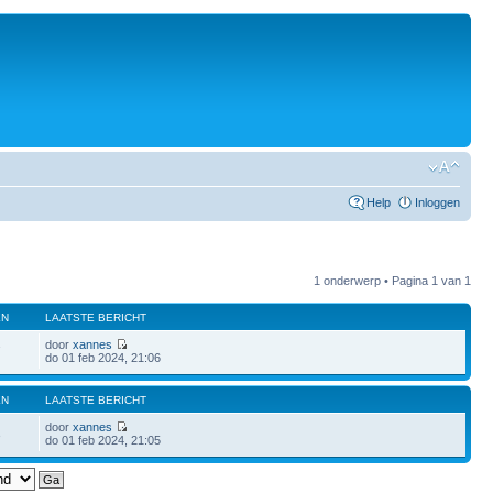
Help
Inloggen
1 onderwerp • Pagina
1
van
1
EN
LAATSTE BERICHT
door
xannes
7
do 01 feb 2024, 21:06
EN
LAATSTE BERICHT
door
xannes
3
do 01 feb 2024, 21:05