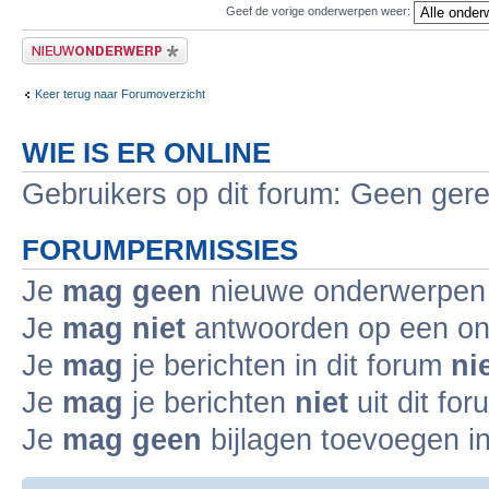
Geef de vorige onderwerpen weer:
Plaats een nieuw bericht
Keer terug naar Forumoverzicht
WIE IS ER ONLINE
Gebruikers op dit forum: Geen gere
FORUMPERMISSIES
Je
mag geen
nieuwe onderwerpen i
Je
mag niet
antwoorden op een ond
Je
mag
je berichten in dit forum
ni
Je
mag
je berichten
niet
uit dit fo
Je
mag geen
bijlagen toevoegen in