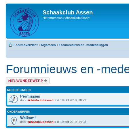
Schaakclub Assen
Het forum van Schaakclub Assen!
Forumoverzicht
‹
Algemeen
‹
Forumnieuws en -mededelingen
Forumnieuws en -mede
Plaats een nieuw bericht
MEDEDELINGEN
Permissies
door
schaakclubassen
» di 19 okt 2010, 18:22
ONDERWERPEN
Welkom!
door
schaakclubassen
» di 19 okt 2010, 14:08