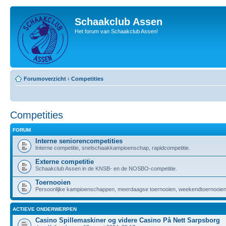
Schaakclub Assen
Het forum van Schaakclub Assen!
Forumoverzicht
‹
Competities
Competities
FORUM
Interne seniorencompetities
Interne competitie, snelschaakkampioenschap, rapidcompetitie.
Externe competitie
Schaakclub Assen in de KNSB- en de NOSBO-competitie.
Toernooien
Persoonlijke kampioenschappen, meerdaagse toernooien, weekendtoernooien,
ACTIEVE ONDERWERPEN
Casino Spillemaskiner og videre Casino På Nett Sarpsborg