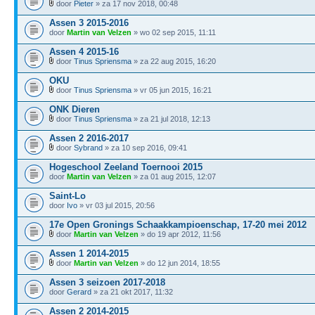
door
Pieter
» za 17 nov 2018, 00:48
Assen 3 2015-2016
door
Martin van Velzen
» wo 02 sep 2015, 11:11
Assen 4 2015-16
door
Tinus Spriensma
» za 22 aug 2015, 16:20
OKU
door
Tinus Spriensma
» vr 05 jun 2015, 16:21
ONK Dieren
door
Tinus Spriensma
» za 21 jul 2018, 12:13
Assen 2 2016-2017
door
Sybrand
» za 10 sep 2016, 09:41
Hogeschool Zeeland Toernooi 2015
door
Martin van Velzen
» za 01 aug 2015, 12:07
Saint-Lo
door
Ivo
» vr 03 jul 2015, 20:56
17e Open Gronings Schaakkampioenschap, 17-20 mei 2012
door
Martin van Velzen
» do 19 apr 2012, 11:56
Assen 1 2014-2015
door
Martin van Velzen
» do 12 jun 2014, 18:55
Assen 3 seizoen 2017-2018
door
Gerard
» za 21 okt 2017, 11:32
Assen 2 2014-2015