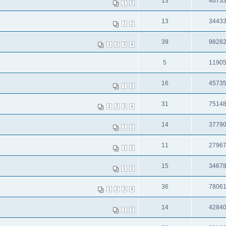
13
4073
1
2
13
3443
1
2
39
9828
1
2
3
4
5
1190
16
4573
1
2
31
7514
1
2
3
4
14
3779
1
2
11
2796
1
2
15
3467
1
2
36
7806
1
2
3
4
14
4284
1
2