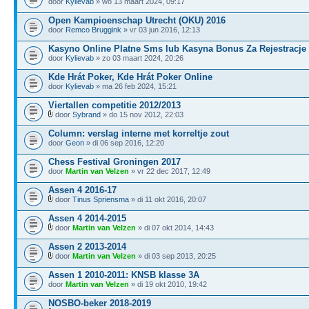
door
Kylievab
» wo 13 maart 2024, 09:17
Open Kampioenschap Utrecht (OKU) 2016
door
Remco Bruggink
» vr 03 jun 2016, 12:13
Kasyno Online Platne Sms lub Kasyna Bonus Za Rejestracje
door
Kylievab
» zo 03 maart 2024, 20:26
Kde Hrát Poker, Kde Hrát Poker Online
door
Kylievab
» ma 26 feb 2024, 15:21
Viertallen competitie 2012/2013
door
Sybrand
» do 15 nov 2012, 22:03
Column: verslag interne met korreltje zout
door
Geon
» di 06 sep 2016, 12:20
Chess Festival Groningen 2017
door
Martin van Velzen
» vr 22 dec 2017, 12:49
Assen 4 2016-17
door
Tinus Spriensma
» di 11 okt 2016, 20:07
Assen 4 2014-2015
door
Martin van Velzen
» di 07 okt 2014, 14:43
Assen 2 2013-2014
door
Martin van Velzen
» di 03 sep 2013, 20:25
Assen 1 2010-2011: KNSB klasse 3A
door
Martin van Velzen
» di 19 okt 2010, 19:42
NOSBO-beker 2018-2019