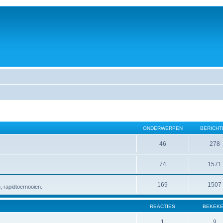
ONDERWERPEN
BERICHT
46
278
74
1571
169
1507
 rapidtoernooien.
REACTIES
BEKEK
1
9